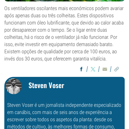
Os ventiladores oscilantes mais económicos podem avariar
após apenas duas ou três colheitas. Estes dispositivos
funcionam com óleo lubrificante, que devido ao calor acaba
por desaparecer com o tempo. Se o ligar entre duas
colheitas, há o risco de o ventilador já não funcionar. Por
isso, evite investir em equipamento demasiado barato.
Existem opções de qualidade por cerca de 100 euros, ao
invés dos 30 euros, que oferecem garantia vitalícia.
Steven Voser
Steven Voser é um jornalista independente especializado
em canábis, com mais de seis anos de experiência a
escrever sobre todos os aspetos da planta: desde os
métodos de cultivo, às melhores formas de consumo,