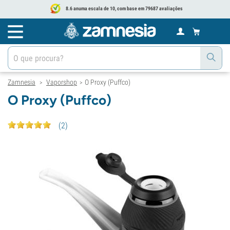
8.6 anuma escala de 10, com base em 79687 avaliações
Zamnesia
Vaporshop
O Proxy (Puffco)
>
>
O Proxy (Puffco)
(
2
)