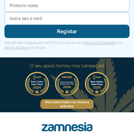
Registar
Este site está protegido pelo reCAPTCHA e aplicam-se a
Política de Privacidade
e os
Termos de Serviço
da Google.
O seu apoio tornou-nos campeões!
Descubra todos os nossos
prémios