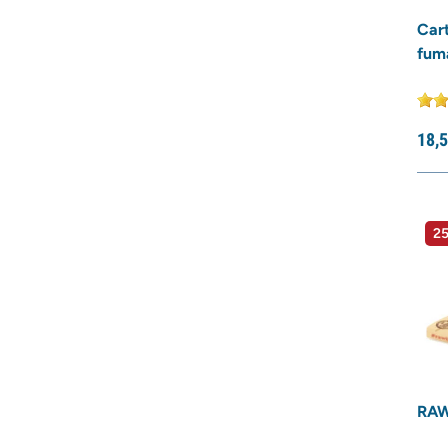
Car
fum
18,
5
25
RAW