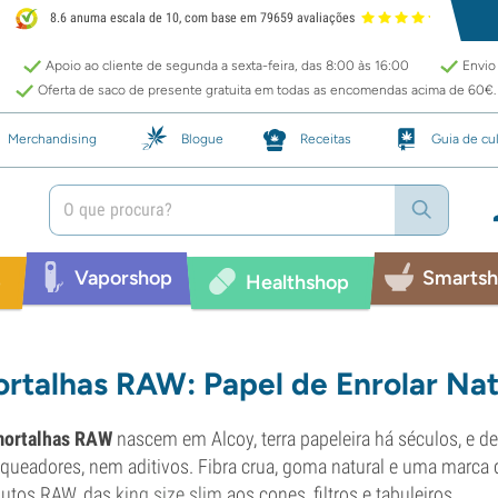
8.6 anuma escala de 10, com base em 79659 avaliações
Apoio ao cliente de segunda a sexta-feira, das 8:00 às 16:00
Envio 
Oferta de saco de presente gratuita em todas as encomendas acima de 60€.
Merchandising
Blogue
Receitas
Guia de cul
Vaporshop
Smarts
p
Healthshop
rtalhas RAW: Papel de Enrolar Nat
ortalhas RAW
nascem em Alcoy, terra papeleira há séculos, e 
queadores, nem aditivos. Fibra crua, goma natural e uma marca
dutos RAW, das
king size slim
aos cones, filtros e tabuleiros.