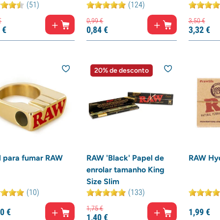
(51)
(124)
€
0,
99
€
3,
50
€
€
0,
84
€
3,
32
€
20% de desconto
l para fumar RAW
RAW 'Black' Papel de
RAW Hyd
enrolar tamanho King
Size Slim
(10)
(133)
1,
75
€
0
€
1,
99
€
1,
40
€