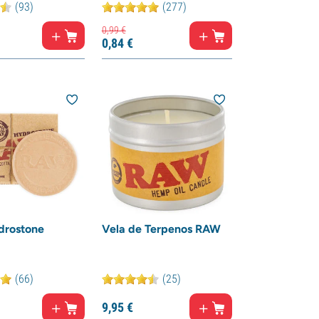
(93)
(277)
0,
99
€
0,
84
€
rostone
Vela de Terpenos RAW
(66)
(25)
9,
95
€