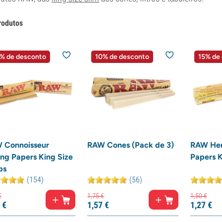
rodutos
% de desconto
10% de desconto
15% de
 Connoisseur
RAW Cones (Pack de 3)
RAW Hem
ing Papers King Size
Papers K
ps
(154)
(56)
€
1,
75
€
1,
50
€
€
1,
57
€
1,
27
€