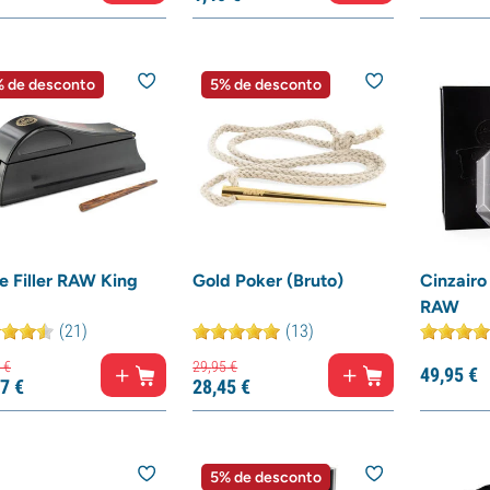
 de desconto
5% de desconto
e Filler RAW King
Gold Poker (Bruto)
Cinzairo
RAW
(21)
(13)
€
29,
95
€
49,
95
€
7
€
28,
45
€
5% de desconto