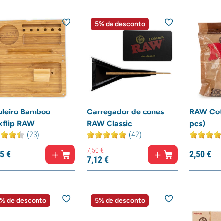
5% de desconto
uleiro Bamboo
Carregador de cones
RAW Cott
kflip RAW
RAW Classic
pcs)
(23)
(42)
7,
50
€
5
€
2,
50
€
7,
12
€
% de desconto
5% de desconto