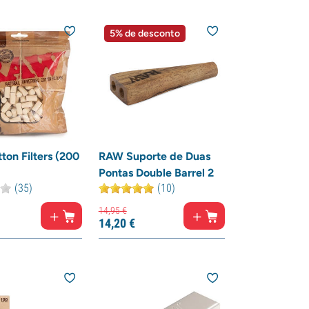
5% de desconto
on Filters (200
RAW Suporte de Duas
Pontas Double Barrel 2
(35)
(10)
14,
95
€
14,
20
€