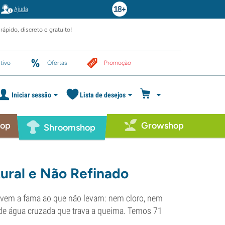
Ajuda
rápido, discreto e gratuito!
tivo
Ofertas
Promoção
Iniciar sessão
Lista de desejos
hop
Growshop
Shroomshop
ural e Não Refinado
devem a fama ao que não levam: nem cloro, nem
 de água cruzada que trava a queima. Temos 71