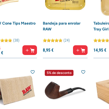
 Cone Tips Maestro
Bandeja para enrolar
Tabuleir
RAW
Tray Girl
(38)
(24)
€
8,
95
€
14,
95
€
€
5% de desconto