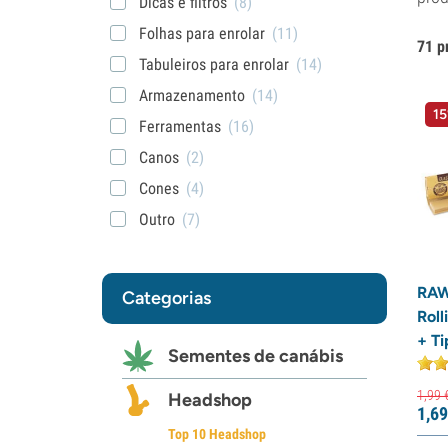
Dicas e filtros
(8)
Folhas para enrolar
(11)
71 p
Tabuleiros para enrolar
(14)
Armazenamento
(14)
15
Ferramentas
(16)
Canos
(2)
Cones
(4)
Outro
(7)
RAW
Categorias
Roll
+ Ti
Sementes de canábis
1,
99
Headshop
1,
69
Top 10 Headshop