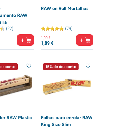
e
RAW on Roll Mortalhas
namento RAW
ira
(22)
(79)
1,
99
€
1,
89
€
desconto
15% de desconto
ller RAW Plastic
Folhas para enrolar RAW
King Size Slim