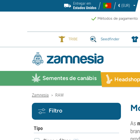
Entregar em
€
(EUR)
Estados Unidos
Métodos de pagamento
TRIBE
Seedfinder
Sementes de canábis
Headsho
Zamnesia
RAW
>
Mo
Filtro
As
m
Tipo
bran
pro