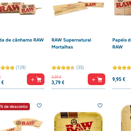
da de cânhamo RAW
RAW Supernatural
Papéis 
Mortalhas
RAW
(129)
(35)
€
3,
99
€
9,
95
€
€
3,
79
€
% de desconto