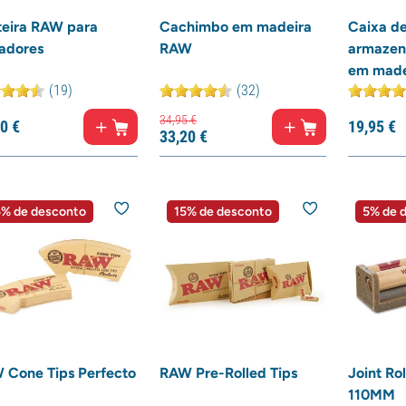
teira RAW para
Cachimbo em madeira
Caixa d
adores
RAW
armaze
em made
(19)
(32)
34,
95
€
0
€
19,
95
€
33,
20
€
% de desconto
15% de desconto
5% de 
 Cone Tips Perfecto
RAW Pre-Rolled Tips
Joint Ro
110MM