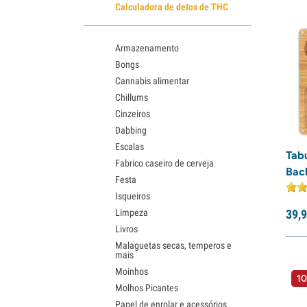
Calculadora de detox de THC
Armazenamento
Bongs
Cannabis alimentar
Chillums
Cinzeiros
Dabbing
Escalas
Tab
Fabrico caseiro de cerveja
Bac
Festa
Isqueiros
Limpeza
39,
9
Livros
Malaguetas secas, temperos e
mais
Moinhos
10
Molhos Picantes
Papel de enrolar e acessórios