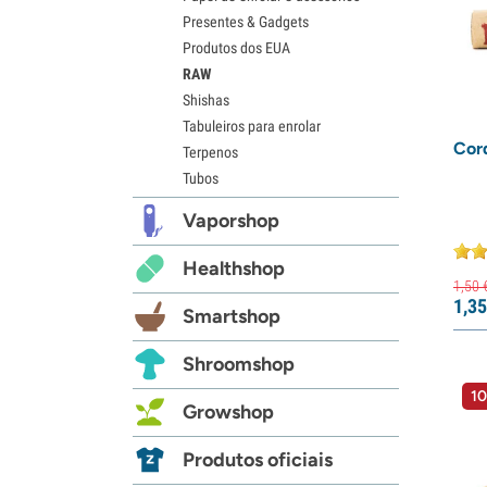
Presentes & Gadgets
Produtos dos EUA
RAW
Shishas
Tabuleiros para enrolar
Cor
Terpenos
Tubos
Vaporshop
Healthshop
1,
50
1,
35
Smartshop
Shroomshop
10
Growshop
Produtos oficiais