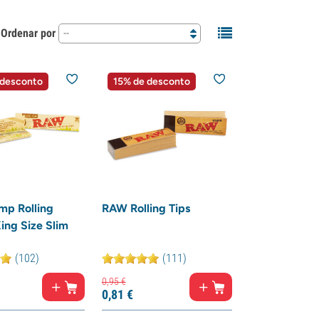
Ordenar por
--
 desconto
15% de desconto
p Rolling
RAW Rolling Tips
ing Size Slim
(102)
(111)
0,
95
€
0,
81
€