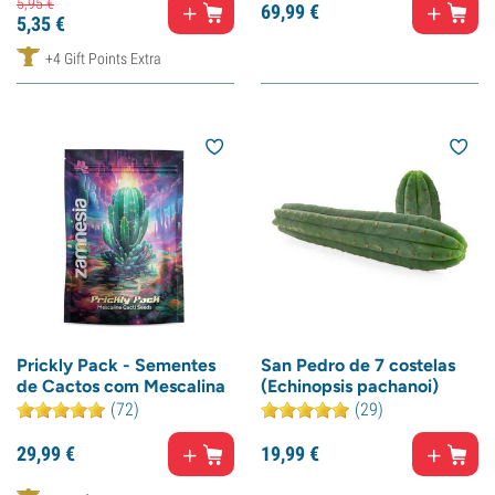
5,
95
€
69,
99
€
5,
35
€
+4 Gift Points Extra
Prickly Pack - Sementes
San Pedro de 7 costelas
de Cactos com Mescalina
(Echinopsis pachanoi)
(72)
(29)
29,
99
€
19,
99
€