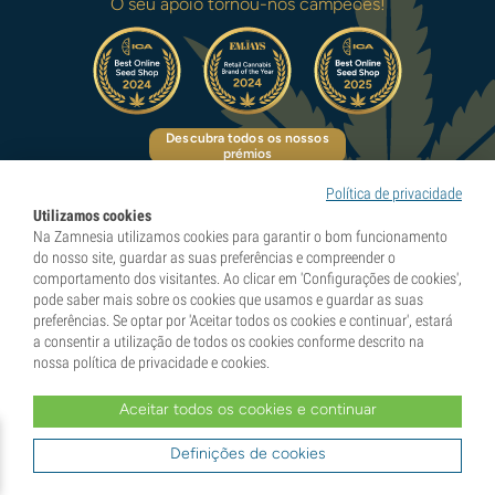
O seu apoio tornou-nos campeões!
Descubra todos os nossos
prémios
Política de privacidade
Utilizamos cookies
Na Zamnesia utilizamos cookies para garantir o bom funcionamento
do nosso site, guardar as suas preferências e compreender o
Pioneiros em experiências naturais
comportamento dos visitantes. Ao clicar em 'Configurações de cookies',
pode saber mais sobre os cookies que usamos e guardar as suas
preferências. Se optar por 'Aceitar todos os cookies e continuar', estará
a consentir a utilização de todos os cookies conforme descrito na
Categorias
nossa política de privacidade e cookies.
Aceitar todos os cookies e continuar
Descubra
Definições de cookies
Informações