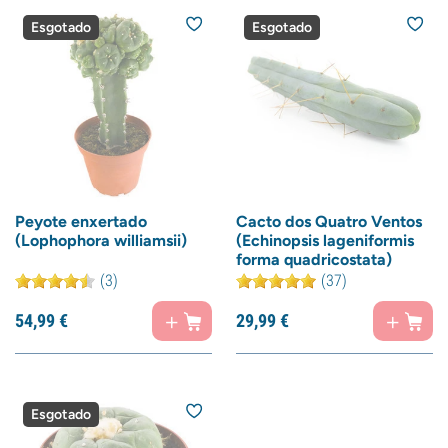
Esgotado
Esgotado
Peyote enxertado
Cacto dos Quatro Ventos
(Lophophora williamsii)
(Echinopsis lageniformis
forma quadricostata)
(3)
(37)
54,
99
€
29,
99
€
Esgotado