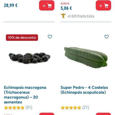
5,
95
€
28,
99
€
5,
06
€
+3 Gift Points Extra
10% de desconto
Echinopsis macrogona
Super Pedro - 4 Costelas
(Trichocereus
(Echinopsis scopulicola)
macrogonus) – 20
sementes
(51)
(21)