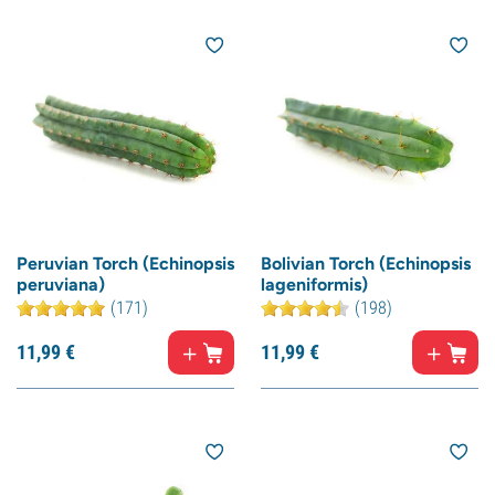
Peruvian Torch (Echinopsis
Bolivian Torch (Echinopsis
peruviana)
lageniformis)
(171)
(198)
11,
99
€
11,
99
€