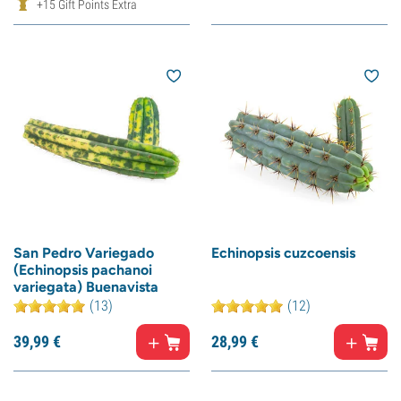
+15 Gift Points Extra
San Pedro Variegado
Echinopsis cuzcoensis
(Echinopsis pachanoi
variegata) Buenavista
(13)
(12)
39,
99
€
28,
99
€