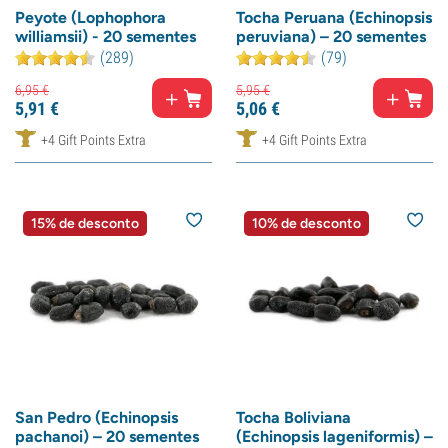
Peyote (Lophophora
Tocha Peruana (Echinopsis
williamsii) - 20 sementes
peruviana) – 20 sementes
(289)
(79)
6,
95
€
5,
95
€
5,
91
€
5,
06
€
+4 Gift Points Extra
+4 Gift Points Extra
15% de desconto
10% de desconto
San Pedro (Echinopsis
Tocha Boliviana
pachanoi) – 20 sementes
(Echinopsis lageniformis) –