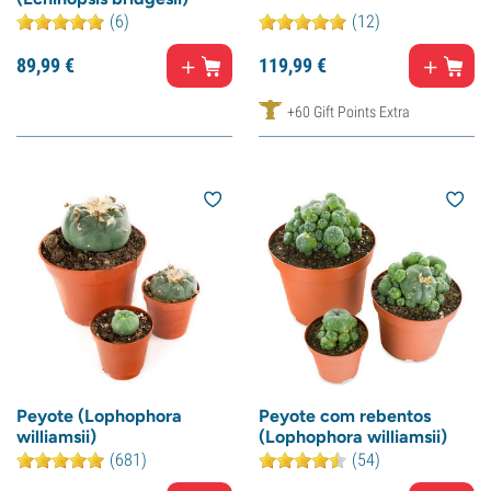
(6)
(12)
89,
99
€
119,
99
€
+60 Gift Points Extra
Peyote (Lophophora
Peyote com rebentos
williamsii)
(Lophophora williamsii)
(681)
(54)