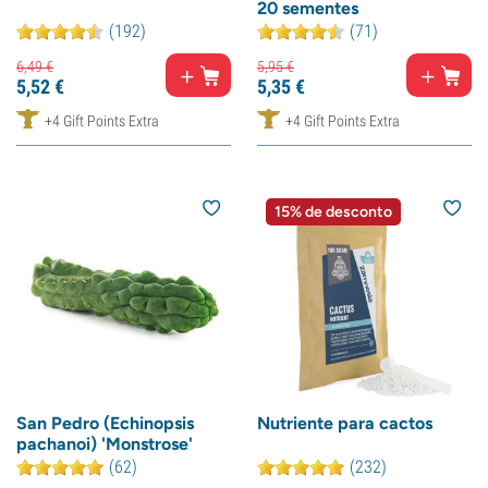
20 sementes
(192)
(71)
6,
49
€
5,
95
€
5,
52
€
5,
35
€
+4 Gift Points Extra
+4 Gift Points Extra
15% de desconto
San Pedro (Echinopsis
Nutriente para cactos
pachanoi) 'Monstrose'
(62)
(232)