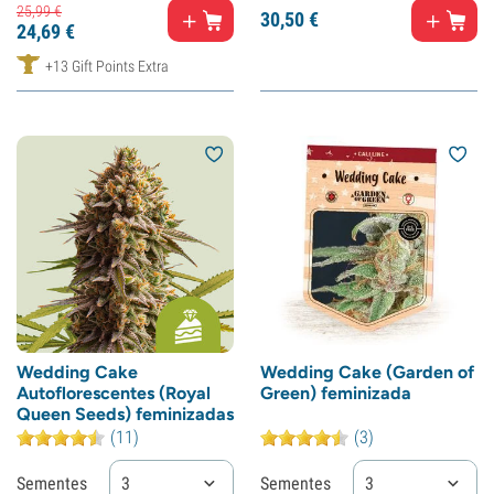
25,
99
€
30,
50
€
24,
69
€
+13 Gift Points Extra
Wedding Cake
Wedding Cake (Garden of
Autoflorescentes (Royal
Green) feminizada
Queen Seeds) feminizadas
(11)
(3)
Sementes
3
Sementes
3