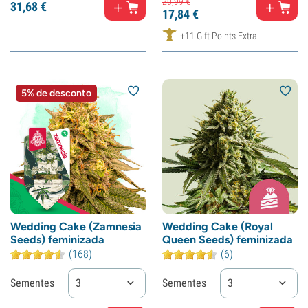
20,
99
€
31,
68
€
17,
84
€
+11 Gift Points Extra
5% de desconto
Wedding Cake (Zamnesia
Wedding Cake (Royal
Seeds) feminizada
Queen Seeds) feminizada
(168)
(6)
Sementes
3
Sementes
3