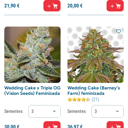
21,
90
€
20,
00
€
Wedding Cake x Triple OG
Wedding Cake (Barney's
(Vision Seeds) Feminizada
Farm) feminizada
(21)
Sementes
3
Sementes
3
30,
00
€
36,
97
€