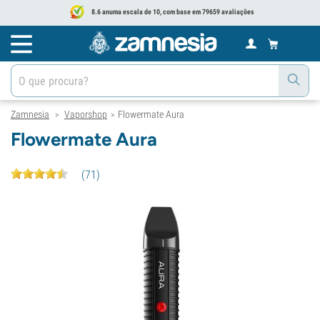
8.6 anuma escala de 10, com base em 79659 avaliações
Zamnesia
Vaporshop
Flowermate Aura
>
>
Flowermate Aura
(
71
)