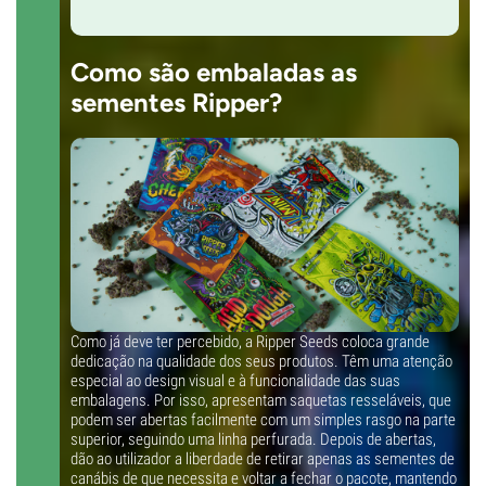
Tempo de floração
9-10 semanas
THC
Como são embaladas as
Elevado
sementes Ripper?
CBD
Desconhecido
Tipo de floração
Período de luz
Como já deve ter percebido, a Ripper Seeds coloca grande
dedicação na qualidade dos seus produtos. Têm uma atenção
especial ao design visual e à funcionalidade das suas
embalagens. Por isso, apresentam saquetas resseláveis, que
podem ser abertas facilmente com um simples rasgo na parte
superior, seguindo uma linha perfurada. Depois de abertas,
dão ao utilizador a liberdade de retirar apenas as sementes de
canábis de que necessita e voltar a fechar o pacote, mantendo