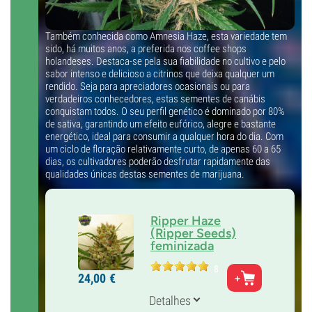
Também conhecida como Amnesia Haze, esta variedade tem
sido, há muitos anos, a preferida nos coffee shops
holandeses. Destaca-se pela sua fiabilidade no cultivo e pelo
sabor intenso e delicioso a citrinos que deixa qualquer um
rendido. Seja para apreciadores ocasionais ou para
verdadeiros conhecedores, estas sementes de canábis
conquistam todos. O seu perfil genético é dominado por 80%
de sativa, garantindo um efeito eufórico, alegre e bastante
energético, ideal para consumir a qualquer hora do dia. Com
um ciclo de floração relativamente curto, de apenas 60 a 65
dias, os cultivadores poderão desfrutar rapidamente das
qualidades únicas destas sementes de marijuana.
Ripper Haze
(Ripper Seeds)
feminizada
Pais
8
24,
00
€
Amnesia Haze
Genética
Detalhes
Sativa dominante