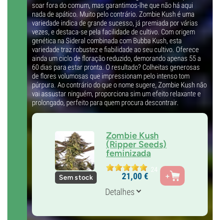
soar fora do comum, mas garantimos-lhe que não há aqui
nada de apático. Muito pelo contrário. Zombie Kush é uma
variedade indica de grande sucesso, já premiada por várias
vezes, e destaca-se pela facilidade de cultivo. Com origem
genética na Sideral combinada com Bubba Kush, esta
variedade traz robustez e fiabilidade ao seu cultivo. Oferece
ainda um ciclo de floração reduzido, demorando apenas 55 a
60 dias para estar pronta. O resultado? Colheitas generosas
de flores volumosas que impressionam pelo intenso tom
púrpura. Ao contrário do que o nome sugere, Zombie Kush não
vai assustar ninguém, proporciona sim um efeito relaxante e
prolongado, perfeito para quem procura descontrair.
Zombie Kush
(Ripper Seeds)
feminizada
Pais
24
21,
00
€
Sem stock
Sideral vs Bubba Kush
Genética
Detalhes
Predominância índica
Tempo de floração
9-10 semanas