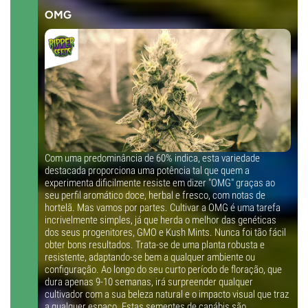
THC
OMG
Elevado
CBD
Baixo
Tipo de floração
Período de luz
Com uma predominância de 60% indica, esta variedade
destacada proporciona uma potência tal que quem a
experimenta dificilmente resiste em dizer "OMG" graças ao
seu perfil aromático doce, herbal e fresco, com notas de
hortelã. Mas vamos por partes. Cultivar a OMG é uma tarefa
incrivelmente simples, já que herda o melhor das genéticas
dos seus progenitores, GMO e Kush Mints. Nunca foi tão fácil
obter bons resultados. Trata-se de uma planta robusta e
resistente, adaptando-se bem a qualquer ambiente ou
configuração. Ao longo do seu curto período de floração, que
dura apenas 9-10 semanas, irá surpreender qualquer
cultivador com a sua beleza natural e o impacto visual que traz
a qualquer espaço. Estas sementes de canábis são