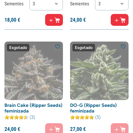
Sementes
3
Sementes
3
18,
00
€
24,
00
€
Esgotado
Esgotado
Brain Cake (Ripper Seeds)
DO-G (Ripper Seeds)
feminizada
feminizada
(3)
(5)
24,
00
€
27,
00
€