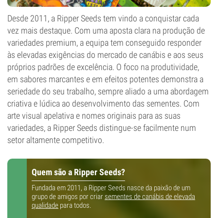
Desde 2011, a Ripper Seeds tem vindo a conquistar cada
vez mais destaque. Com uma aposta clara na produção de
variedades premium, a equipa tem conseguido responder
às elevadas exigências do mercado de canábis e aos seus
próprios padrões de excelência. O foco na produtividade,
em sabores marcantes e em efeitos potentes demonstra a
seriedade do seu trabalho, sempre aliado a uma abordagem
criativa e lúdica ao desenvolvimento das sementes. Com
arte visual apelativa e nomes originais para as suas
variedades, a Ripper Seeds distingue-se facilmente num
setor altamente competitivo.
Quem são a Ripper Seeds?
Fundada em 2011, a Ripper Seeds nasce da paixão de um
grupo de amigos por criar
sementes de canábis de elevada
qualidade
para todos.