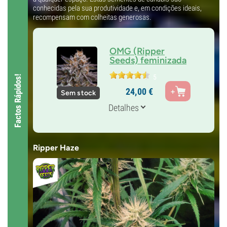
conhecidas pela sua produtividade e, em condições ideais,
recompensam com colheitas generosas.
OMG (Ripper
Seeds) feminizada
5
Factos Rápidos!
Pais
24,
00
€
Sem stock
GMO vs Kush Mints
Genética
Detalhes
Predominância índica
Tempo de floração
10-11 semanas
THC
Ripper Haze
Médio
CBD
Baixo
Tipo de floração
Período de luz