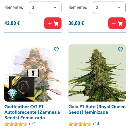
Sementes
3
Sementes
3
42,
00
€
38,
00
€
Godfeather OG F1
Gaia F1 Auto (Royal Queen
Autoflorecente (Zamnesia
Seeds) feminizada
Seeds) Feminizada
(97)
(14)