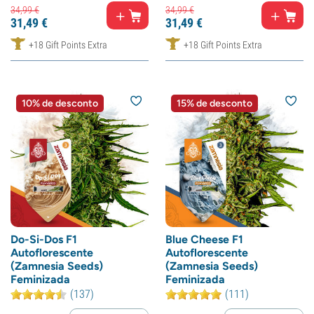
34,
99
€
34,
99
€
31,
49
€
31,
49
€
+18 Gift Points Extra
+18 Gift Points Extra
10% de desconto
15% de desconto
Do-Si-Dos F1
Blue Cheese F1
Autoflorescente
Autoflorescente
(Zamnesia Seeds)
(Zamnesia Seeds)
Feminizada
Feminizada
(137)
(111)