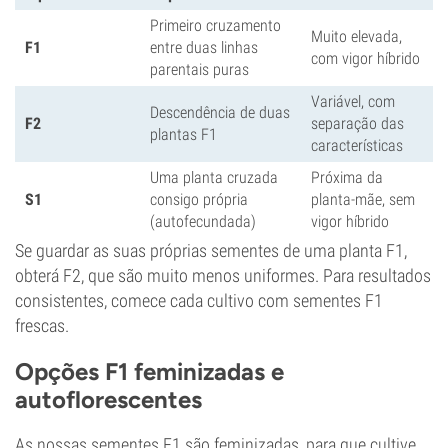
Primeiro cruzamento
Muito elevada,
F1
entre duas linhas
com vigor híbrido
parentais puras
Variável, com
Descendência de duas
F2
separação das
plantas F1
características
Uma planta cruzada
Próxima da
S1
consigo própria
planta-mãe, sem
(autofecundada)
vigor híbrido
Se guardar as suas próprias sementes de uma planta F1,
obterá F2, que são muito menos uniformes. Para resultados
consistentes, comece cada cultivo com sementes F1
frescas.
Opções F1 feminizadas e
autoflorescentes
As nossas sementes F1 são feminizadas, para que cultive