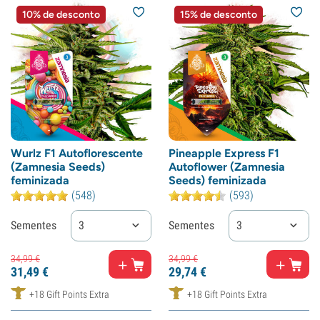
10% de desconto
15% de desconto
Wurlz F1 Autoflorescente
Pineapple Express F1
(Zamnesia Seeds)
Autoflower (Zamnesia
feminizada
Seeds) feminizada
(548)
(593)
Sementes
3
Sementes
3
34,
99
€
34,
99
€
31,
49
€
29,
74
€
+18 Gift Points Extra
+18 Gift Points Extra