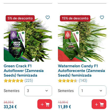
5% de desconto
15% de desconto
Green Crack F1
Watermelon Candy F1
Autoflower (Zamnesia
Autoflorecente (Zamnesia
Seeds) feminizada
Seeds) feminizada
(225)
(143)
Sementes
3
Sementes
1
34,
99
€
13,
99
€
33,
24
€
11,
89
€