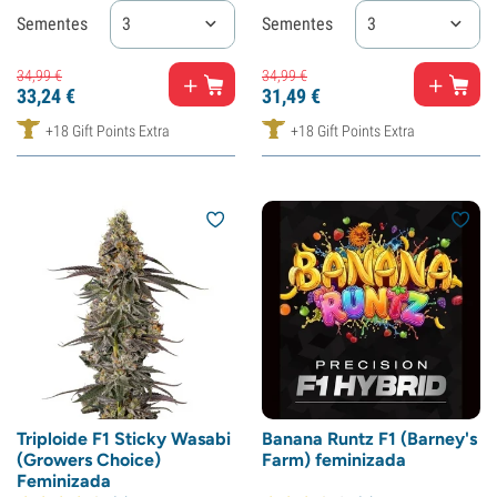
Sementes
3
Sementes
3
34,
99
€
34,
99
€
33,
24
€
31,
49
€
+18 Gift Points Extra
+18 Gift Points Extra
Triploide F1 Sticky Wasabi
Banana Runtz F1 (Barney's
(Growers Choice)
Farm) feminizada
Feminizada