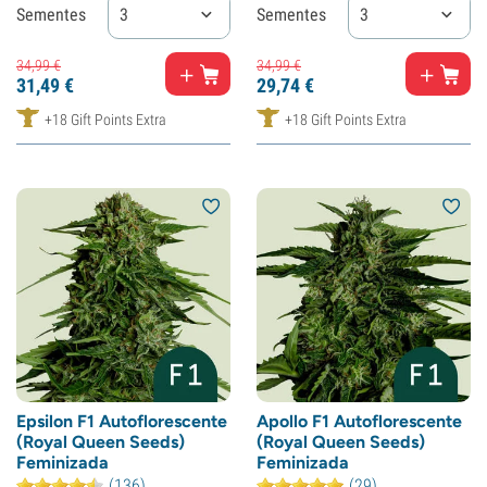
Sementes
3
Sementes
3
34,
99
€
34,
99
€
31,
49
€
29,
74
€
+18 Gift Points Extra
+18 Gift Points Extra
Epsilon F1 Autoflorescente
Apollo F1 Autoflorescente
(Royal Queen Seeds)
(Royal Queen Seeds)
Feminizada
Feminizada
(136)
(29)