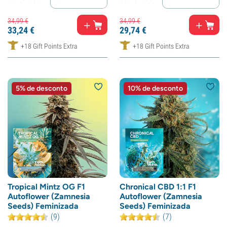
34,
99
€
34,
99
€
33,
24
€
29,
74
€
+18 Gift Points Extra
+18 Gift Points Extra
5% de desconto
10% de desconto
Tropical Mintz OG F1
Chronical CBD 1:1 F1
Autoflower (Zamnesia
Autoflower (Zamnesia
Seeds) Feminizada
Seeds) Feminizada
(9)
(7)