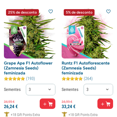
25% de desconto
5% de desconto
Grape Ape F1 Autoflower
Runtz F1 Autoflorescente
(Zamnesia Seeds)
(Zamnesia Seeds)
feminizada
feminizada
(193)
(264)
Sementes
3
Sementes
3
34,
99
€
34,
99
€
26,
24
€
33,
24
€
+18 Gift Points Extra
+18 Gift Points Extra