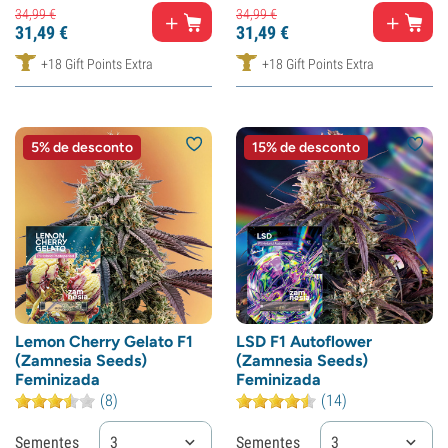
34,
99
€
34,
99
€
31,
49
€
31,
49
€
+18 Gift Points Extra
+18 Gift Points Extra
5% de desconto
15% de desconto
Lemon Cherry Gelato F1
LSD F1 Autoflower
(Zamnesia Seeds)
(Zamnesia Seeds)
Feminizada
Feminizada
(8)
(14)
Sementes
3
Sementes
3