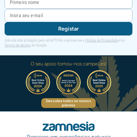
Registar
Este site está protegido pelo reCAPTCHA e aplicam-se a
Política de Privacidade
e os
Termos de Serviço
da Google.
O seu apoio tornou-nos campeões!
Descubra todos os nossos
prémios