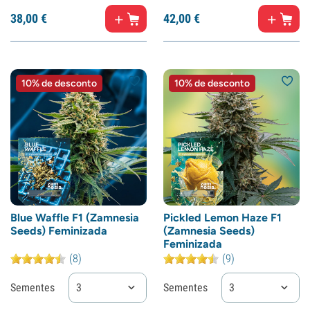
38,
00
€
42,
00
€
10% de desconto
10% de desconto
Blue Waffle F1 (Zamnesia
Pickled Lemon Haze F1
Seeds) Feminizada
(Zamnesia Seeds)
Feminizada
(8)
(9)
Sementes
3
Sementes
3