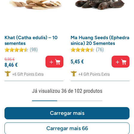
Khat (Catha edulis) – 10
Ma Huang Seeds (Ephedra
sementes
sinica) 20 Sementes
(98)
(76)
9,
95
€
5,
45
€
8,
46
€
+6 Gift Points Extra
+4 Gift Points Extra
Já visualizou
36
de 102 produtos
Carregar mais
Carregar mais 66