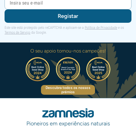
Registar
Este site está protegido pelo reCAPTCHA e aplicam-se a
Política de Privacidade
e os
Termos de Serviço
da Google.
O seu apoio tornou-nos campeões!
Descubra todos os nossos
prémios
Pioneiros em experiências naturais