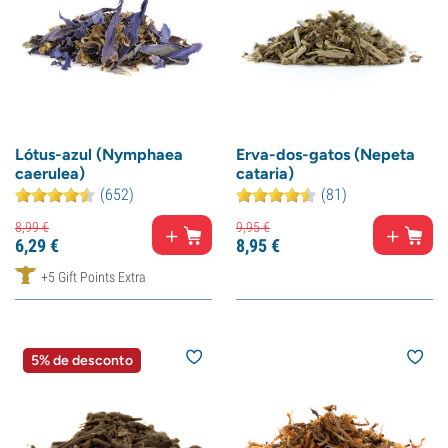
Lótus-azul (Nymphaea
Erva-dos-gatos (Nepeta
caerulea)
cataria)
(652)
(81)
8,
99
€
9,
95
€
6,
29
€
8,
95
€
+5 Gift Points Extra
5% de desconto