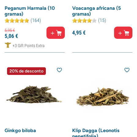
Peganum Harmala (10
Voacanga africana (5
gramas)
gramas)
(164)
(15)
5,
95
€
4,
95
€
5,
06
€
+3 Gift Points Extra
20% de desconto
Ginkgo biloba
Klip Dagga (Leonotis
nepetifolia)