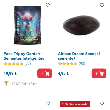
Pack Trippy Garden -
African Dream Seeds (1
Sementes Inteligentes
semente)
(22)
(93)
19,
99
€
4,
95
€
+10 Gift Points Extra
15% de desconto