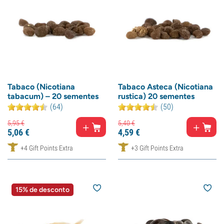
Tabaco (Nicotiana
Tabaco Asteca (Nicotiana
tabacum) – 20 sementes
rustica) 20 sementes
(64)
(50)
5,
95
€
5,
40
€
5,
06
€
4,
59
€
+4 Gift Points Extra
+3 Gift Points Extra
15% de desconto