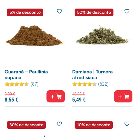
5% de desconto
50% de desconto
Guaraná – Paullinia
Damiana | Turnera
cupana
afrodisíaca
(87)
(622)
9,
00
€
10,
99
€
8,
55
€
5,
49
€
30% de desconto
10% de desconto