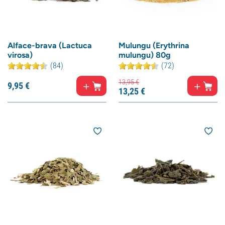
Alface-brava (Lactuca
Mulungu (Erythrina
virosa)
mulungu) 80g
(84)
(72)
13,
95
€
9,
95
€
13,
25
€