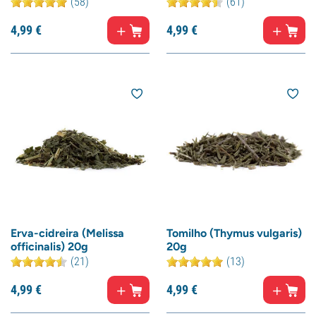
(58)
(61)
4,
99
€
4,
99
€
Erva-cidreira (Melissa
Tomilho (Thymus vulgaris)
officinalis) 20g
20g
(21)
(13)
4,
99
€
4,
99
€