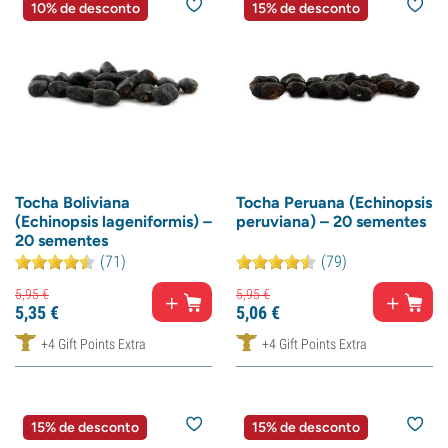
10% de desconto
15% de desconto
Tocha Boliviana
Tocha Peruana (Echinopsis
(Echinopsis lageniformis) –
peruviana) – 20 sementes
20 sementes
(71)
(79)
5,
95
€
5,
95
€
5,
35
€
5,
06
€
+4 Gift Points Extra
+4 Gift Points Extra
15% de desconto
15% de desconto