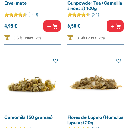
Erva-mate
Gunpowder Tea (Camellia
sinensis) 100g
(100)
(24)
4,
95
€
6,
50
€
+3 Gift Points Extra
+3 Gift Points Extra
Camomila (50 gramas)
Flores de Lúpulo (Humulus
lupulus) 20g