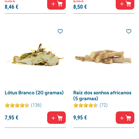
9,
95
€
8,
95
€
8,
46
€
8,
50
€
Lótus Branco (20 gramas)
Raiz dos sonhos africanos
(5 gramas)
(136)
(72)
7,
95
€
9,
95
€