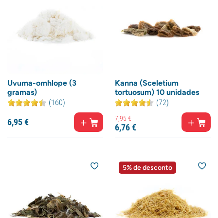
Uvuma-omhlope (3
Kanna (Sceletium
gramas)
tortuosum) 10 unidades
(160)
(72)
7,
95
€
6,
95
€
6,
76
€
5% de desconto