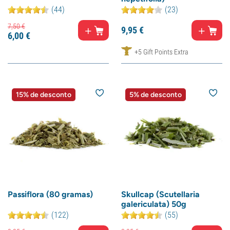
(44)
(23)
7,
50
€
9,
95
€
6,
00
€
+5 Gift Points Extra
15% de desconto
5% de desconto
Passiflora (80 gramas)
Skullcap (Scutellaria
galericulata) 50g
(122)
(55)