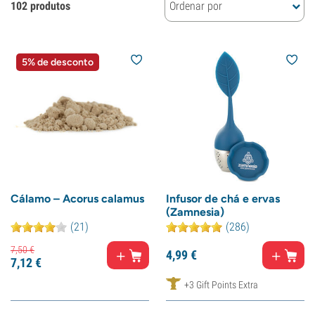
102 produtos
Ordenar por
5% de desconto
Cálamo – Acorus calamus
Infusor de chá e ervas
(Zamnesia)
(21)
(286)
7,
50
€
4,
99
€
7,
12
€
+3 Gift Points Extra