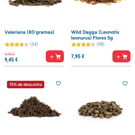
Valeriana (80 gramas)
Wild Dagga (Leonotis
leonurus) Flores 5g
(54)
(98)
9,
95
€
7,
95
€
9,
45
€
15% de desconto