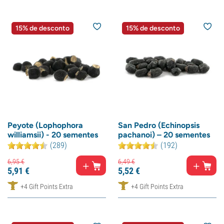
15% de desconto
15% de desconto
Peyote (Lophophora
San Pedro (Echinopsis
williamsii) - 20 sementes
pachanoi) – 20 sementes
(289)
(192)
6,
95
€
6,
49
€
5,
91
€
5,
52
€
+4 Gift Points Extra
+4 Gift Points Extra