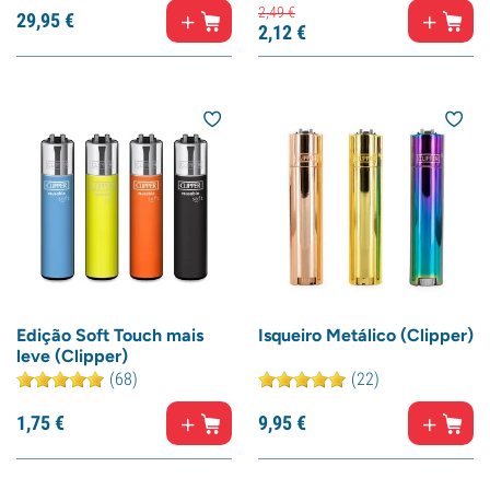
2,
49
€
29,
95
€
2,
12
€
Edição Soft Touch mais
Isqueiro Metálico (Clipper)
leve (Clipper)
(68)
(22)
1,
75
€
9,
95
€