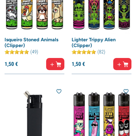
Isqueiro Stoned Animals
Lighter Trippy Alien
(Clipper)
(Clipper)
(49)
(82)
1,
50
€
1,
50
€