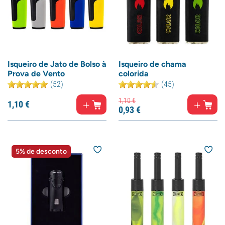
Isqueiro de Jato de Bolso à
Isqueiro de chama
Prova de Vento
colorida
(52)
(45)
1,
10
€
1,
10
€
0,
93
€
5% de desconto