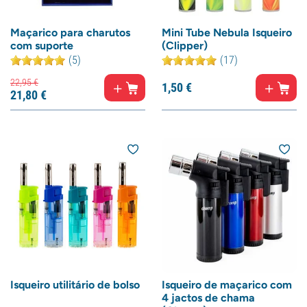
Maçarico para charutos
Mini Tube Nebula Isqueiro
com suporte
(Clipper)
(5)
(17)
22,
95
€
1,
50
€
21,
80
€
Isqueiro utilitário de bolso
Isqueiro de maçarico com
4 jactos de chama