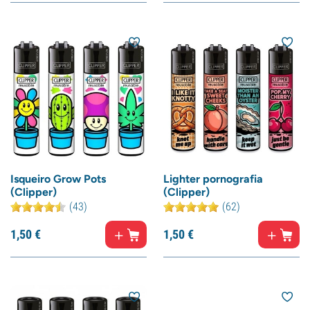
Isqueiro Grow Pots
Lighter pornografia
(Clipper)
(Clipper)
(43)
(62)
1,
50
€
1,
50
€