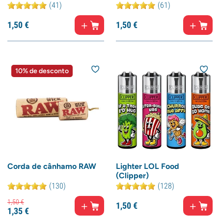
(41)
(61)
1,
50
€
1,
50
€
10% de desconto
Corda de cânhamo RAW
Lighter LOL Food
(Clipper)
(130)
(128)
1,
50
€
1,
50
€
1,
35
€