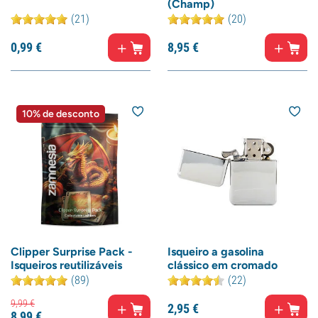
(Champ)
(21)
(20)
0,
99
€
8,
95
€
10% de desconto
Clipper Surprise Pack -
Isqueiro a gasolina
Isqueiros reutilizáveis
clássico em cromado
(89)
(22)
9,
99
€
2,
95
€
8,
99
€