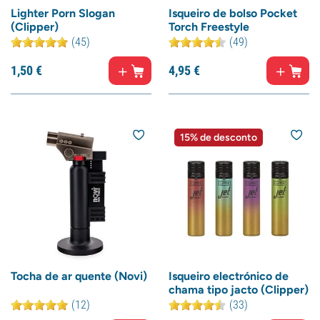
Lighter Porn Slogan
Isqueiro de bolso Pocket
(Clipper)
Torch Freestyle
(45)
(49)
1,
50
€
4,
95
€
15% de desconto
Tocha de ar quente (Novi)
Isqueiro electrónico de
chama tipo jacto (Clipper)
(12)
(33)