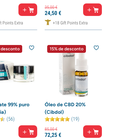
35,
00
€
24,
50
€
t Points Extra
+18 Gift Points Extra
 desconto
15% de desconto
ate 99% puro
Óleo de CBD 20%
ia)
(Cibdol)
(56)
(19)
85,
00
€
72,
25
€