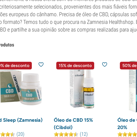
criteriosamente selecionados, provenientes dos mais fiáveis fo
ões europeus do cânhamo. Precisa de óleo de CBD, cápsulas so
o formato? Temos tudo o que procura na Zamnesia Healthshop. 
BD e partilhe a sua opinião sobre as compras realizadas para aju
rodutos
% de desconto
15% de desconto
50% de
d Sleep (Zamnesia)
Óleo de CBD 15%
Óleo de
(Cibdol)
20%
(20)
(12)