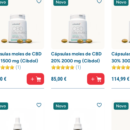
ovo
Novo
Novo
sulas moles de CBD
Cápsulas moles de CBD
Cápsula
 1500 mg (Cibdol)
20% 2000 mg (Cibdol)
30% 300
(1)
(1)
0
€
85,
00
€
114,
99
€
ovo
Novo
Novo