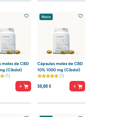
Novo
s moles de CBD
Cápsulas moles de CBD
mg (Cibdol)
10% 1000 mg (Cibdol)
(1)
(1)
50,
00
€