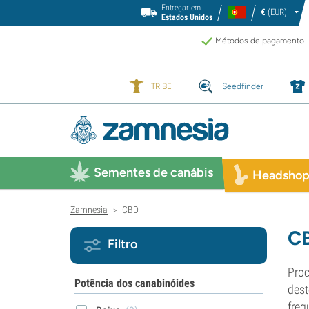
Entregar em
€
(EUR)
Estados Unidos
Métodos de pagamento
TRIBE
Seedfinder
Sementes de canábis
Headsho
Zamnesia
CBD
>
C
Filtro
Proc
Potência dos canabinóides
dest
freq