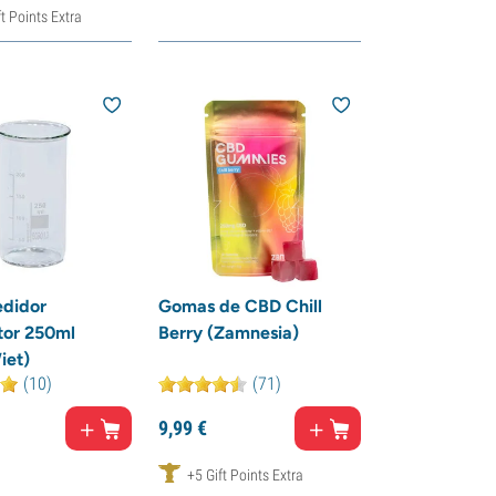
t Points Extra
didor
Gomas de CBD Chill
tor 250ml
Berry (Zamnesia)
iet)
(10)
(71)
9,
99
€
+5 Gift Points Extra