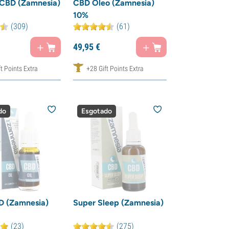
 CBD (Zamnesia)
CBD Óleo (Zamnesia)
10%
(309)
(61)
49,
95
€
t Points Extra
+28 Gift Points Extra
do
Esgotado
D (Zamnesia)
Super Sleep (Zamnesia)
(23)
(275)