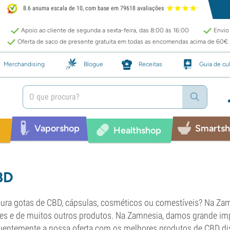
8.6 anuma escala de 10, com base em 79618 avaliações
Apoio ao cliente de segunda a sexta-feira, das 8:00 às 16:00
Envio 
Oferta de saco de presente gratuita em todas as encomendas acima de 60€.
Merchandising
Blogue
Receitas
Guia de cul
Vaporshop
Smarts
p
Healthshop
BD
ura gotas de CBD, cápsulas, cosméticos ou comestíveis? Na Z
es e de muitos outros produtos. Na Zamnesia, damos grande imp
uentemente a nossa oferta com os melhores produtos de CBD di