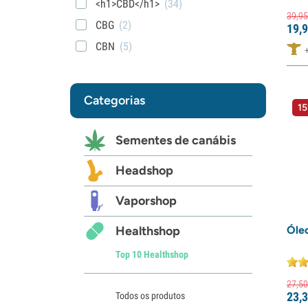
<h1>CBD</h1>
(34)
39,
95
CBG
(2)
19,
9
CBN
(5)
Categorias
15
Sementes de canábis
Headshop
Vaporshop
Healthshop
Óle
Top 10 Healthshop
27,
50
23,
3
Todos os produtos