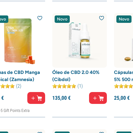
ovo
Novo
Novo
as de CBD Manga
Óleo de CBD 2.0 40%
Cápsula
ical (Zamnesia)
(Cibdol)
5% 500 
(2)
(1)
€
135,
00
€
25,
00
€
+5 Gift Points Extra