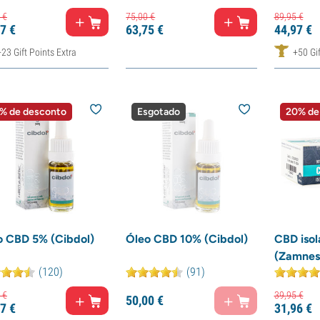
€
75,
00
€
89,
95
€
7
€
63,
75
€
44,
97
€
+23 Gift Points Extra
+50 Gif
% de desconto
Esgotado
20% de
o CBD 5% (Cibdol)
Óleo CBD 10% (Cibdol)
CBD isol
(Zamnes
(120)
(91)
€
39,
95
€
50,
00
€
7
€
31,
96
€