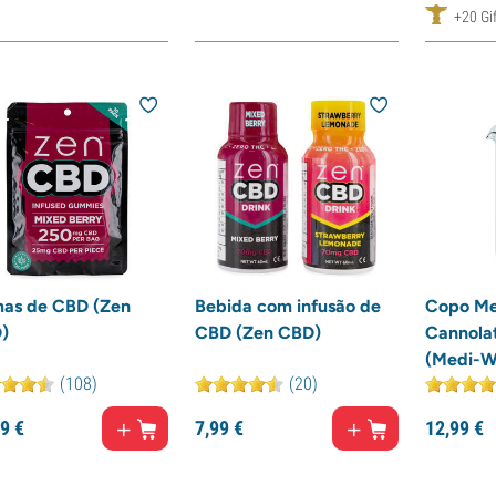
+20 Gif
as de CBD (Zen
Bebida com infusão de
Copo Me
)
CBD (Zen CBD)
Cannola
(Medi-W
(108)
(20)
9
€
7,
99
€
12,
99
€