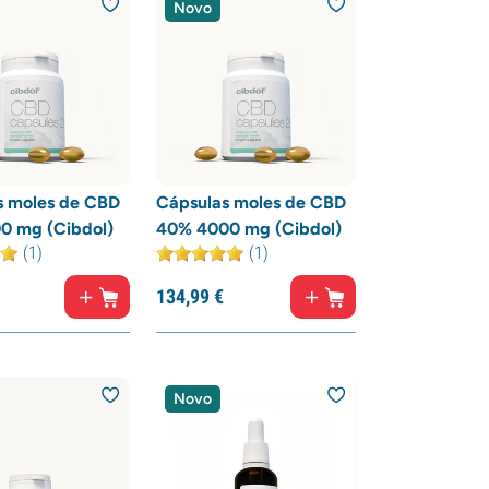
Novo
s moles de CBD
Cápsulas moles de CBD
0 mg (Cibdol)
40% 4000 mg (Cibdol)
(1)
(1)
134,
99
€
Novo