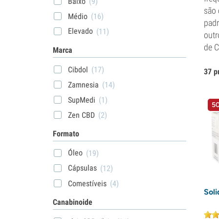
Baixo
(9)
são 
Médio
(16)
padr
Elevado
(11)
outr
de C
Marca
Cibdol
(17)
37 p
Zamnesia
(14)
SupMedi
(1)
50
Zen CBD
(2)
Formato
Óleo
(19)
Cápsulas
(12)
Comestíveis
(4)
Soli
Canabinoide