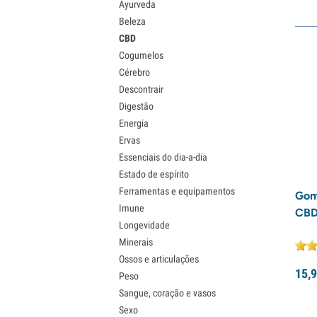
Ayurveda
Beleza
CBD
Cogumelos
Cérebro
Descontrair
Digestão
Energia
Ervas
Essenciais do dia-a-dia
Estado de espírito
Ferramentas e equipamentos
Gom
Imune
CBD
Longevidade
Minerais
Ossos e articulações
15,
9
Peso
Sangue, coração e vasos
Sexo