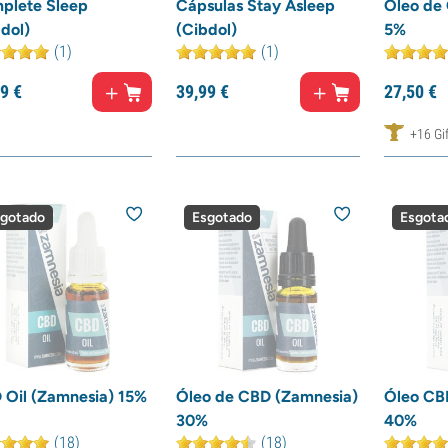
plete Sleep
Cápsulas Stay Asleep
Óleo de
dol)
(Cibdol)
5%
(1)
(1)
9
€
39,
99
€
27,
50
€
+16 Gif
gotado
Esgotado
Esgota
 Oil (Zamnesia) 15%
Óleo de CBD (Zamnesia)
Óleo CB
30%
40%
(18)
(18)