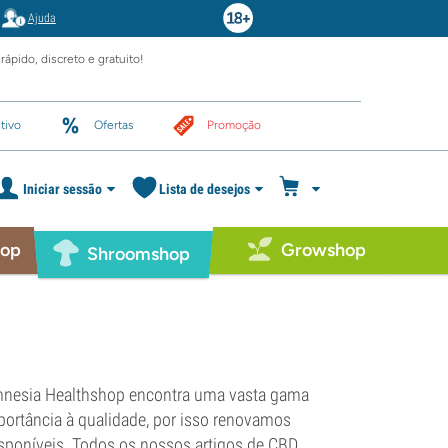
Ajuda
rápido, discreto e gratuito!
tivo
Ofertas
Promoção
Iniciar sessão
Lista de desejos
hop
Growshop
Shroomshop
amnesia Healthshop encontra uma vasta gama
ortância à qualidade, por isso renovamos
sponíveis. Todos os nossos artigos de CBD