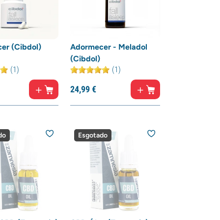
er (Cibdol)
Adormecer - Meladol
(Cibdol)
(1)
(1)
24,
99
€
do
Esgotado