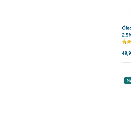
Óle
2,5
49,
9
N