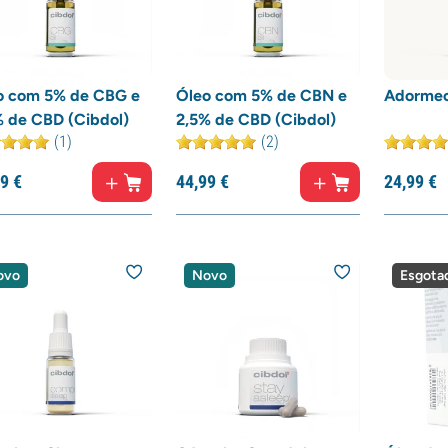
o com 5% de CBG e
Óleo com 5% de CBN e
Adormec
% de CBD (Cibdol)
2,5% de CBD (Cibdol)
(1)
(2)
9
€
44,
99
€
24,
99
€
ovo
Novo
Esgota