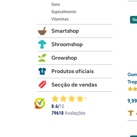
Sono
Superalimento
Vitaminas
N
Smartshop
Shroomshop
Growshop
Produtos oficiais
Gom
Trop
Secção de vendas
9,
99
8.6/
10
79618
Avaliações