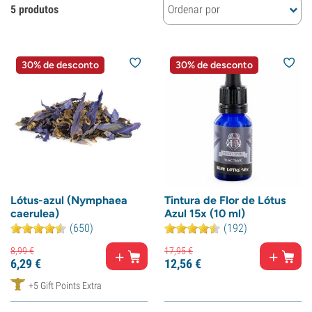
5 produtos
Ordenar por
30% de desconto
30% de desconto
Lótus-azul (Nymphaea
Tintura de Flor de Lótus
caerulea)
Azul 15x (10 ml)
(650)
(192)
8,
99
€
17,
95
€
6,
29
€
12,
56
€
+5 Gift Points Extra