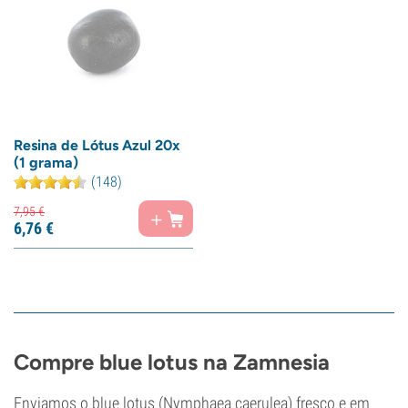
Resina de Lótus Azul 20x
(1 grama)
(148)
7,
95
€
6,
76
€
Compre blue lotus na Zamnesia
Enviamos o blue lotus (Nymphaea caerulea) fresco e em