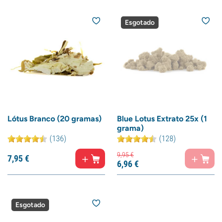
Esgotado
Lótus Branco (20 gramas)
Blue Lotus Extrato 25x (1
grama)
(136)
(128)
9,
95
€
7,
95
€
6,
96
€
Esgotado