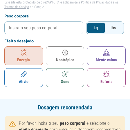
Este site está protegido pelo reCAPTCHA e aplicam-se a
Política de Privacidade
e os
Termos de Serviço
da Google.
Peso corporal
kg
lbs
Efeito desejado
Energia
Nootrópico
Mente calma
Alívio
Sono
Euforia
Dosagem recomendada
Por favor, insira o seu
peso corporal
e selecione o
efeito desejado
para calcular a dosagem recomendada