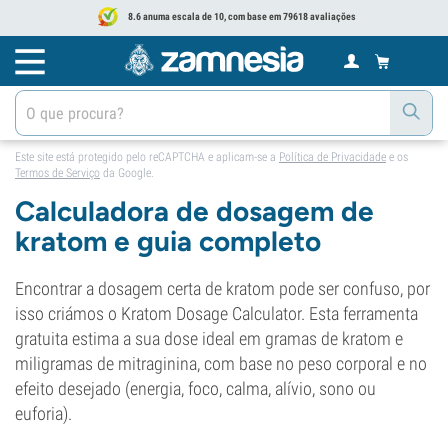
8.6 anuma escala de 10, com base em 79618 avaliações
Este site está protegido pelo reCAPTCHA e aplicam-se a
Política de Privacidade
e os
Termos de Serviço
da Google.
Calculadora de dosagem de
kratom e guia completo
Encontrar a dosagem certa de kratom pode ser confuso, por
isso criámos o Kratom Dosage Calculator. Esta ferramenta
gratuita estima a sua dose ideal em gramas de kratom e
miligramas de mitraginina, com base no peso corporal e no
efeito desejado (energia, foco, calma, alívio, sono ou
euforia).