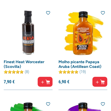
Finest Heat Worcester
Molho picante Papaya
(Scovilla)
Aruba (Antillean Coast)
(8)
(19)
7,
90
€
6,
90
€