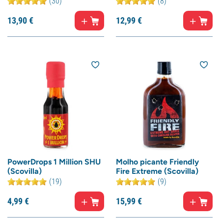
(30)
(8)
13,
90
€
12,
99
€
PowerDrops 1 Million SHU
Molho picante Friendly
(Scovilla)
Fire Extreme (Scovilla)
(19)
(9)
4,
99
€
15,
99
€