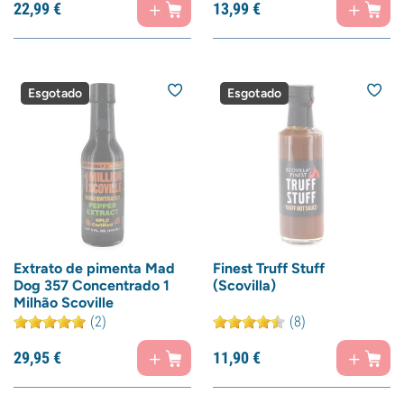
22,
99
€
13,
99
€
Esgotado
Esgotado
Extrato de pimenta Mad
Finest Truff Stuff
Dog 357 Concentrado 1
(Scovilla)
Milhão Scoville
(2)
(8)
29,
95
€
11,
90
€