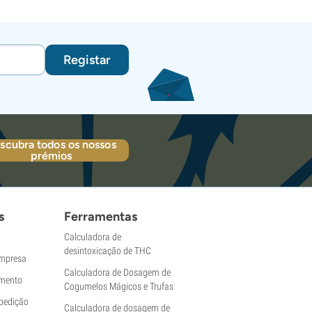
Registar
scubra todos os nossos
prémios
s
Ferramentas
Calculadora de
desintoxicação de THC
empresa
Calculadora de Dosagem de
mento
Cogumelos Mágicos e Trufas
pedição
Calculadora de dosagem de