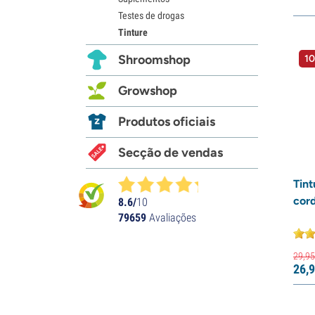
Testes de drogas
Tinture
Shroomshop
10
Growshop
Produtos oficiais
Secção de vendas
Tin
cor
8.6/
10
79659
Avaliações
29,
95
26,
9