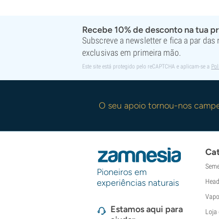
Recebe 10% de desconto na tua p
Subscreve a newsletter e fica a par das
exclusivas em primeira mão.
Este site está protegido pelo reCAPTCHA e aplicam-se a
Pol
O seu apoio tornou-nos camp
Cat
Seme
Pioneiros em
experiências naturais
Head
Vapo
Estamos aqui para
Loja