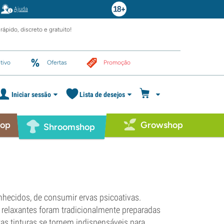
Ajuda
rápido, discreto e gratuito!
tivo
Ofertas
Promoção
Iniciar sessão
Lista de desejos
hop
Growshop
Shroomshop
hecidos, de consumir ervas psicoativas.
s relaxantes foram tradicionalmente preparadas
tas tinturas se tornem indispensáveis para