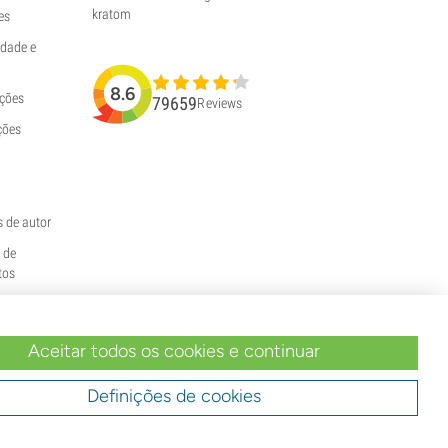
kratom
es
idade e
8.6
uções
79659
Reviews
ções
s de autor
e de
tos
Aceitar todos os cookies e continuar
Definições de cookies
a compra, declara que atingiu a maioridade
das normas legais do seu país.