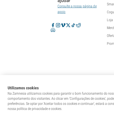
ajudar
Smar
Consulte a nossa página de
apoio
Cogu
Loja
Merc
Ofert
Pro
Utilizamos cookies
Na Zamnesia utilizamos cookies para garantir o bom funcionamento do nosso
comportamento dos visitantes. Ao clicar em 'Configurações de cookies', pod
preferências. Se optar por 'Aceitar todos os cookies e continuar', estará a co
* As sementes são vendidas como itens de 
nossa política de privacidade e cookies.
no seu país de residência e q