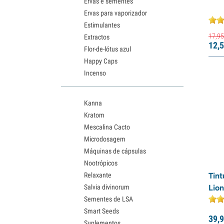
Ervas e sementes
Ervas para vaporizador
Estimulantes
17,
95
Extractos
12,
5
Flor-de-lótus azul
Happy Caps
Incenso
Kanna
Kratom
Mescalina Cacto
Microdosagem
Máquinas de cápsulas
Nootrópicos
Relaxante
Tin
Salvia divinorum
Lion
Sementes de LSA
Smart Seeds
39,
9
Suplementos