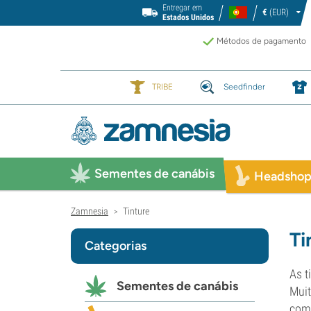
Entregar em
€
(EUR)
Estados Unidos
Métodos de pagamento
TRIBE
Seedfinder
Sementes de canábis
Headsho
Zamnesia
Tinture
>
Ti
Categorias
As t
Sementes de canábis
Muit
como