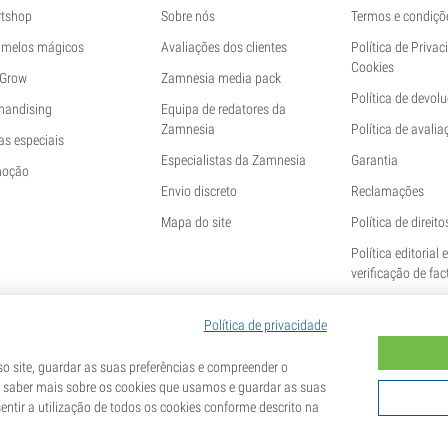
tshop
Sobre nós
Termos e condiçõ
melos mágicos
Avaliações dos clientes
Política de Privac
Cookies
 Grow
Zamnesia media pack
Política de devol
handising
Equipa de redatores da
Zamnesia
Política de avalia
as especiais
Especialistas da Zamnesia
Garantia
moção
Envio discreto
Reclamações
Mapa do site
Política de direito
Política editorial 
verificação de fac
Política de privacidade
 site, guardar as suas preferências e compreender o
e saber mais sobre os cookies que usamos e guardar as suas
nsentir a utilização de todos os cookies conforme descrito na
colecionismo. A germinação das sementes é ilegal em muitos países. Informe-se antes de comprar. Ao efetuar 
ue conhece a legislação local. Ao mesmo tempo, isenta a Zamnesia de qualquer responsabilidade caso aja fora 