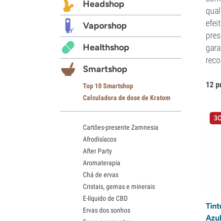
Headshop
qual
efei
Vaporshop
pres
Healthshop
gara
reco
Smartshop
12 p
Top 10 Smartshop
Calculadora de dose de Kratom
30
Cartões-presente Zamnesia
Afrodisíacos
After Party
Aromaterapia
Chá de ervas
Cristais, gemas e minerais
E-líquido de CBD
Tint
Ervas dos sonhos
Azul