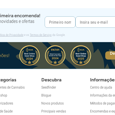
rimeira encomenda!
 novidades e ofertas
ítica de Privacidade
e os
Termos de Serviço
da Google.
De
eões!
egorias
Descubra
Informaçõe
ntes de Cannabis
Seedfinder
Centro de ajuda
shop
Blogue
Informações da 
rizadores
Novos produtos
Métodos de paga
 de Saúde
Principais vendas
Encomendas e ex