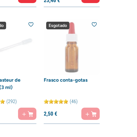
25,
46
€
do
Esgotado
asteur de
Frasco conta-gotas
(3 ml)
(292)
(46)
2,
50
€