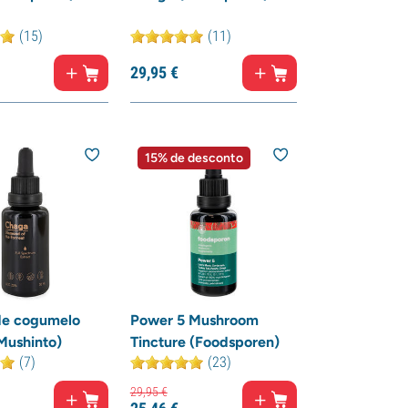
(15)
(11)
29,
95
€
15% de desconto
de cogumelo
Power 5 Mushroom
Mushinto)
Tincture (Foodsporen)
(7)
(23)
29,
95
€