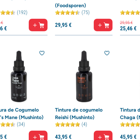
(Foodsporen)
(192)
(75)
€
29,
95
€
29,
95
€
6
€
25,
46
€
tura de Cogumelo
Tinture de cogumelo
Tintura 
's Mane (Mushinto)
Reishi (Mushinto)
Chaga (
(34)
(4)
5
€
43,
95
€
45,
95
€