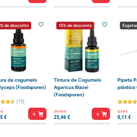
% de desconto
15% de desconto
Esgota
tura de cogumelo
Tintura de Cogumelo
Pipeta P
dyceps (Foodsporen)
Agaricus Blazei
plástico 
(Foodsporen)
(13)
€
29,
95
€
0,
19
€
5
€
25,
46
€
0,
11
€