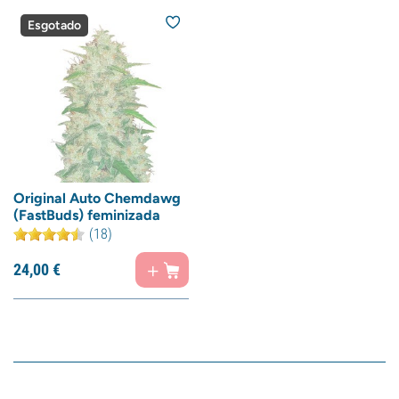
Esgotado
Original Auto Chemdawg
(FastBuds) feminizada
(18)
24,
00
€