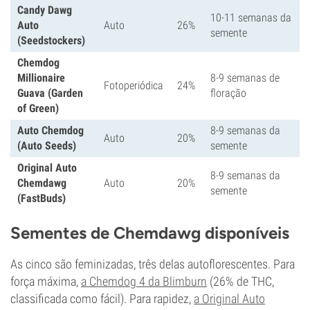
Candy Dawg
10-11 semanas da
Auto
Auto
26%
semente
(Seedstockers)
Chemdog
Millionaire
8-9 semanas de
Fotoperiódica
24%
Guava (Garden
floração
of Green)
Auto Chemdog
8-9 semanas da
Auto
20%
(Auto Seeds)
semente
Original Auto
8-9 semanas da
Chemdawg
Auto
20%
semente
(FastBuds)
Sementes de Chemdawg disponíveis
As cinco são feminizadas, três delas autoflorescentes. Para
força máxima,
a Chemdog 4 da Blimburn
(26% de THC,
classificada como fácil). Para rapidez,
a Original Auto