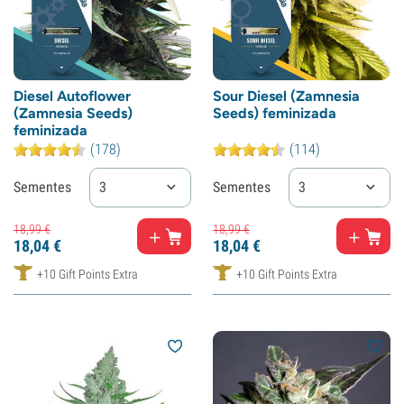
Diesel Autoflower
Sour Diesel (Zamnesia
(Zamnesia Seeds)
Seeds) feminizada
feminizada
(178)
(114)
Sementes
3
Sementes
3
18,
99
€
18,
99
€
18,
04
€
18,
04
€
+10 Gift Points Extra
+10 Gift Points Extra