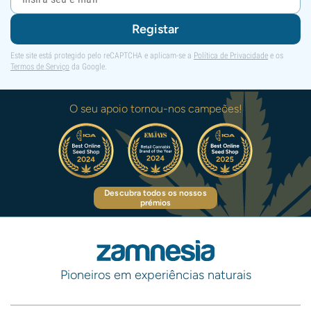
Registar
Este site está protegido pelo reCAPTCHA e aplicam-se a
Política de Privacidade
e os
Termos de Serviço
da Google.
O seu apoio tornou-nos campeões!
Descubra todos os nossos
prémios
Pioneiros em experiências naturais