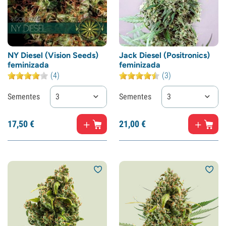
NY Diesel (Vision Seeds)
Jack Diesel (Positronics)
feminizada
feminizada
(4)
(3)
Sementes
3
Sementes
3
17,
50
€
21,
00
€