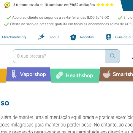
8.6 anuma escala de 10, com base em 79659 avaliações
Apoio ao cliente de segunda a sexta-feira, das 8:00 às 16:00
Envio 
Oferta de saco de presente gratuita em todas as encomendas acima de 60€.
Merchandising
Blogue
Receitas
Guia de cul
Vaporshop
Smarts
p
Healthshop
so
 além de manter uma alimentação equilibrada e praticar exercíc
ções milagrosas para manter ou perder peso. No entanto, ao apo
r mais preparado para avançar na sua caminhada em direção a 