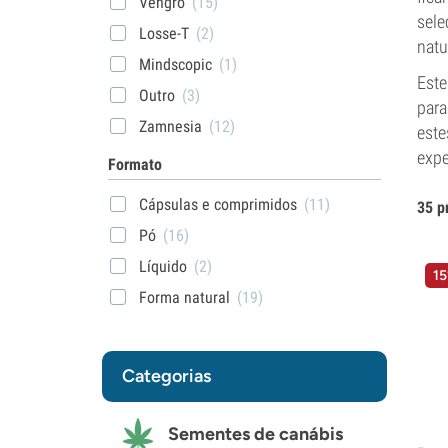
Vehgro
(15)
sele
Losse-T
(2)
natu
Mindscopic
(1)
Este
Outro
(3)
para
Zamnesia
(12)
este
expe
Formato
Cápsulas e comprimidos
(11)
35 p
Pó
(16)
Líquido
(2)
15
Forma natural
(19)
Categorias
Sementes de canábis