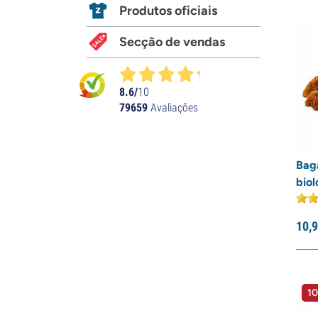
Produtos oficiais
Secção de vendas
8.6/
10
79659
Avaliações
Bag
biol
10,
9
10