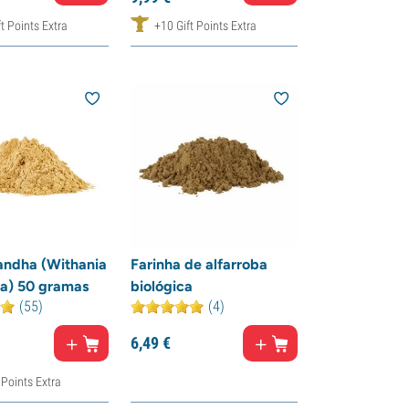
t Points Extra
+10 Gift Points Extra
ndha (Withania
Farinha de alfarroba
a) 50 gramas
biológica
(55)
(4)
6,
49
€
 Points Extra