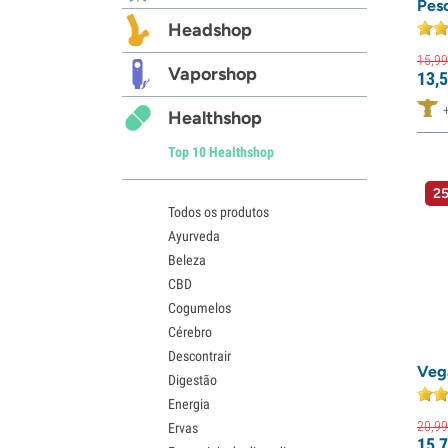
Pes
Headshop
15,
99
Vaporshop
13,
5
Healthshop
Top 10 Healthshop
25
Todos os produtos
Ayurveda
Beleza
CBD
Cogumelos
Cérebro
Descontrair
Veg
Digestão
Energia
20,
99
Ervas
15,
7