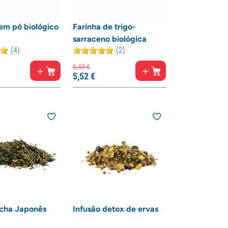
em pó biológico
Farinha de trigo-
sarraceno biológica
(4)
(2)
6,
49
€
5,
52
€
cha Japonês
Infusão detox de ervas