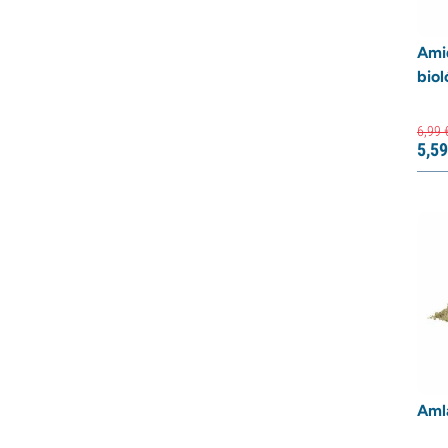
Ami
biol
6,
99
5,
59
Aml