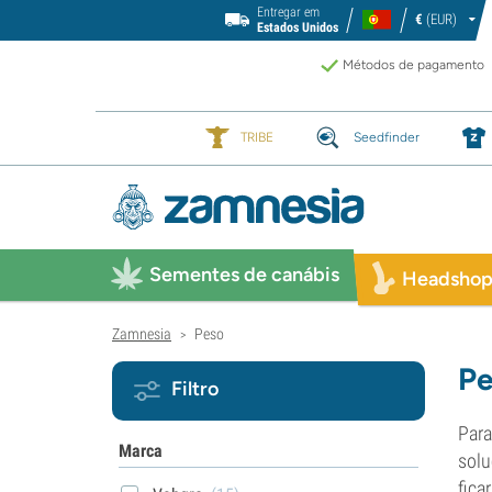
Entregar em
€
(EUR)
Estados Unidos
Métodos de pagamento
TRIBE
Seedfinder
Sementes de canábis
Headsho
Zamnesia
Peso
>
Pe
Filtro
Para
Marca
solu
fica