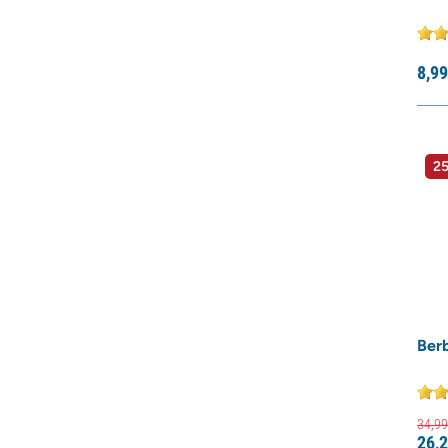
8,
99
25
Ber
34,
99
26,
2