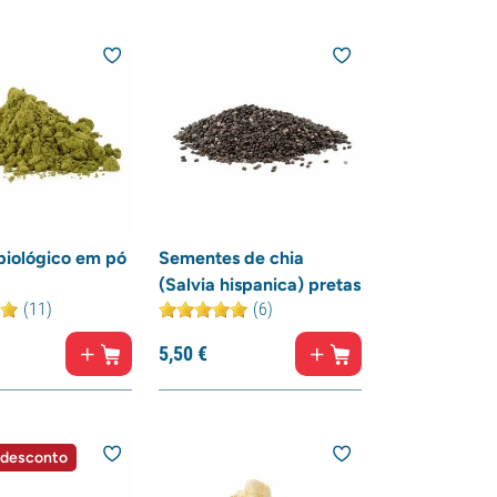
biológico em pó
Sementes de chia
(Salvia hispanica) pretas
(11)
(6)
5,
50
€
 desconto