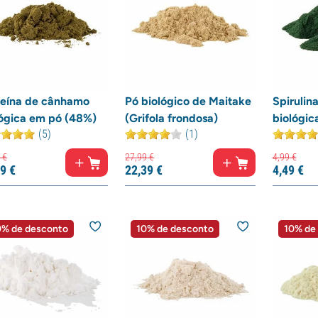
teína de cânhamo
Pó biológico de Maitake
Spirulin
lógica em pó (48%)
(Grifola frondosa)
biológic
(5)
(1)
€
27,
99
€
4,
99
€
9
€
22,
39
€
4,
49
€
% de desconto
10% de desconto
10% de