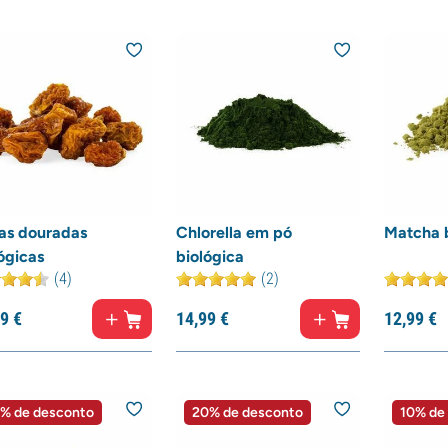
as douradas
Chlorella em pó
Matcha 
ógicas
biológica
(4)
(2)
9
€
14,
99
€
12,
99
€
% de desconto
20% de desconto
10% de