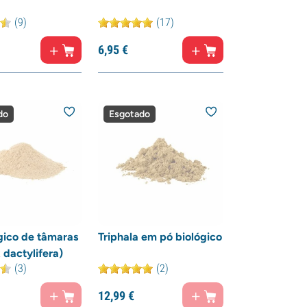
(9)
(17)
6,
95
€
do
Esgotado
gico de tâmaras
Triphala em pó biológico
 dactylifera)
(3)
(2)
12,
99
€