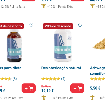
+12 Gift Points Extra
+10 Gift Points Extra
+15 Gif
% de desconto
20% de desconto
s para dieta
Desintoxicação natural
Ashwaga
somnifer
(8)
(4)
€
23,
99
€
5,
50
€
9
€
19,
19
€
+9 Gift Points Extra
+13 Gift Points Extra
+3 Gift