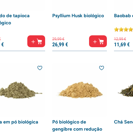
do de tapioca
Psyllium Husk biológico
Baobab 
ógico
€
29,
99
€
12,
99
€
€
26,
99
€
11,
69
€
a em pó biológica
Pó biológico de
Chá Sen
gengibre com redução