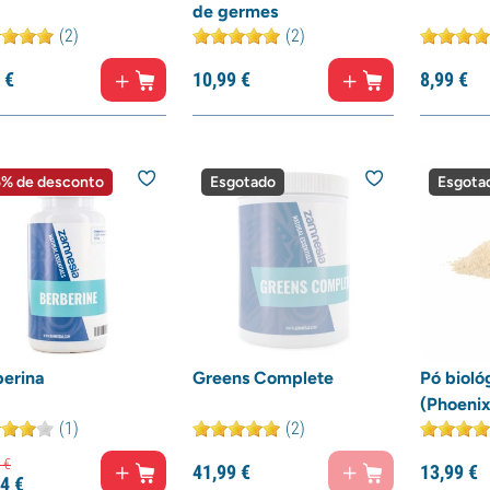
de germes
(2)
(2)
€
10,
99
€
8,
99
€
% de desconto
Esgotado
Esgota
berina
Greens Complete
Pó bioló
(Phoenix
(1)
(2)
€
41,
99
€
13,
99
€
4
€