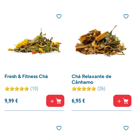
Fresh & Fitness Chá
Chá Relaxante de
Cânhamo
(10)
(26)
9,
99
€
6,
95
€