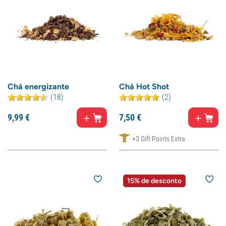
Chá energizante
Chá Hot Shot
(18)
(2)
9,
99
€
7,
50
€
+3 Gift Points Extra
15% de desconto