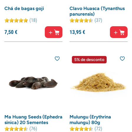
Chá de bagas goji
Clavo Huasca (Tynanthus
panurensis)
(18)
(37)
7,
50
€
13,
95
€
5% de desconto
Ma Huang Seeds (Ephedra
Mulungu (Erythrina
sinica) 20 Sementes
mulungu) 80g
(76)
(72)