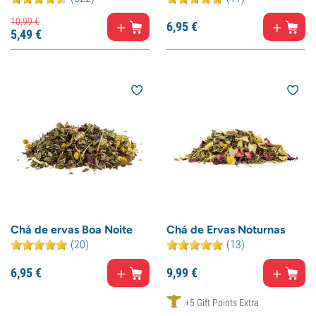
10,
99
€
6,
95
€
5,
49
€
Chá de ervas Boa Noite
Chá de Ervas Noturnas
(20)
(13)
6,
95
€
9,
99
€
+5 Gift Points Extra