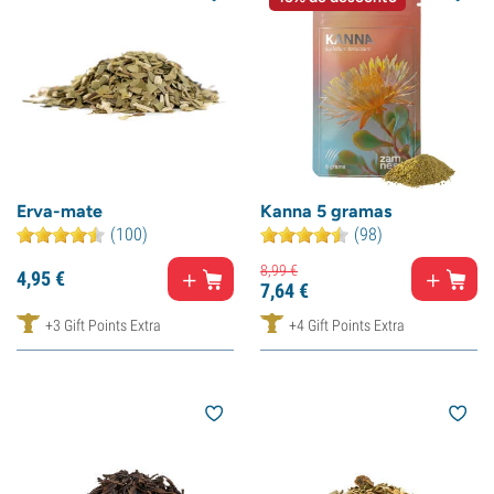
Erva-mate
Kanna 5 gramas
(100)
(98)
8,
99
€
4,
95
€
7,
64
€
+3 Gift Points Extra
+4 Gift Points Extra