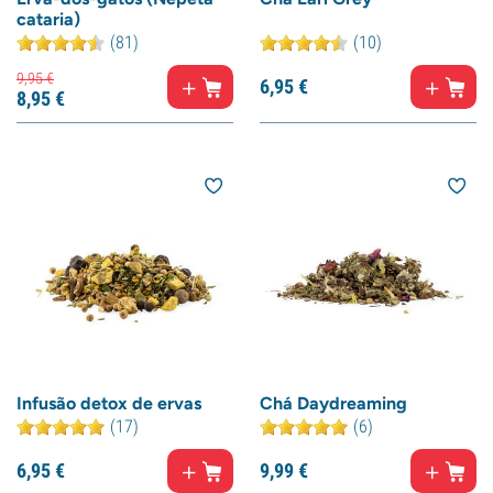
cataria)
(81)
(10)
9,
95
€
6,
95
€
8,
95
€
Infusão detox de ervas
Chá Daydreaming
(17)
(6)
6,
95
€
9,
99
€