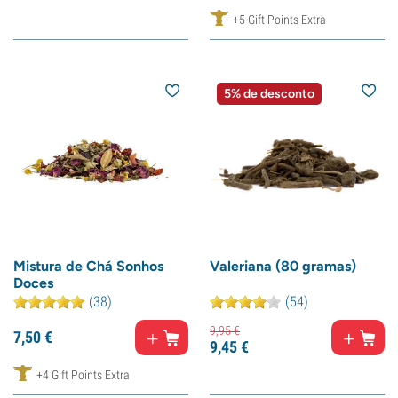
+5 Gift Points Extra
5% de desconto
Mistura de Chá Sonhos
Valeriana (80 gramas)
Doces
(38)
(54)
9,
95
€
7,
50
€
9,
45
€
+4 Gift Points Extra