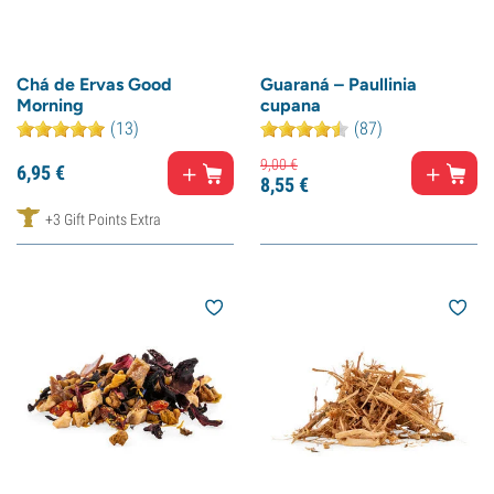
Chá de Ervas Good
Guaraná – Paullinia
Morning
cupana
(13)
(87)
9,
00
€
6,
95
€
8,
55
€
+3 Gift Points Extra