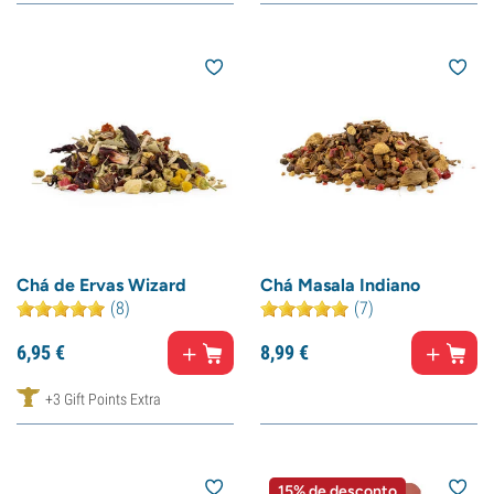
Chá de Ervas Wizard
Chá Masala Indiano
(8)
(7)
6,
95
€
8,
99
€
+3 Gift Points Extra
15% de desconto