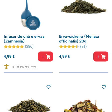
Infusor de chá e ervas
Erva-cidreira (Melissa
(Zamnesia)
officinalis) 20g
(286)
(21)
4,
99
€
4,
99
€
+3 Gift Points Extra