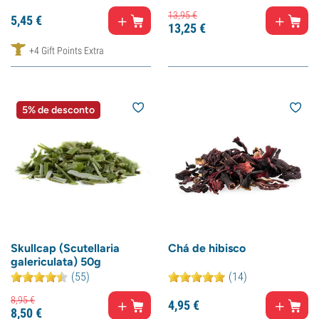
13,
95
€
5,
45
€
13,
25
€
+4 Gift Points Extra
5% de desconto
Skullcap (Scutellaria
Chá de hibisco
galericulata) 50g
(55)
(14)
8,
95
€
4,
95
€
8,
50
€