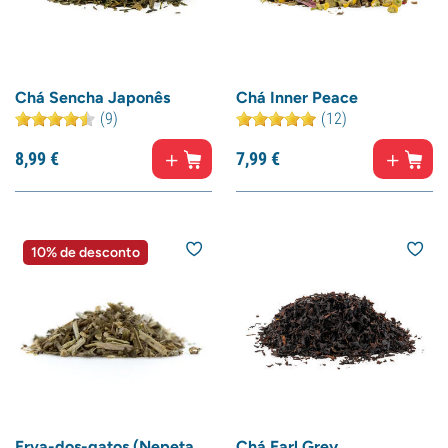
Chá Sencha Japonês
Chá Inner Peace
(9)
(12)
8,
99
€
7,
99
€
10% de desconto
Erva-dos-gatos (Nepeta
Chá Earl Grey