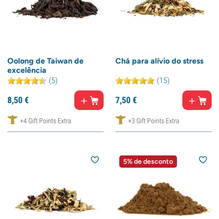
Oolong de Taiwan de
Chá para alívio do stress
excelência
(5)
(15)
8,
50
€
7,
50
€
+4 Gift Points Extra
+3 Gift Points Extra
5% de desconto