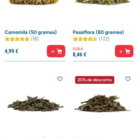
Camomila (50 gramas)
Passiflora (80 gramas)
(58)
(122)
9,
95
€
4,
99
€
8,
46
€
20% de desconto