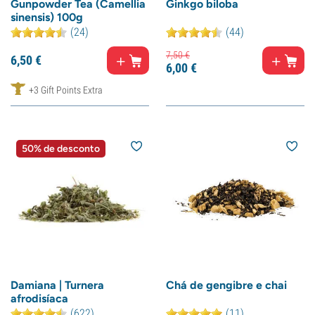
Gunpowder Tea (Camellia
Ginkgo biloba
sinensis) 100g
(24)
(44)
7,
50
€
6,
50
€
6,
00
€
+3 Gift Points Extra
50% de desconto
Damiana | Turnera
Chá de gengibre e chai
afrodisíaca
(622)
(11)