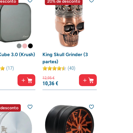
desconto
20% de desconto
ube 3.0 (Krush)
King Skull Grinder (3
partes)
(17)
(40)
12,
95
€
10,
36
€
 desconto