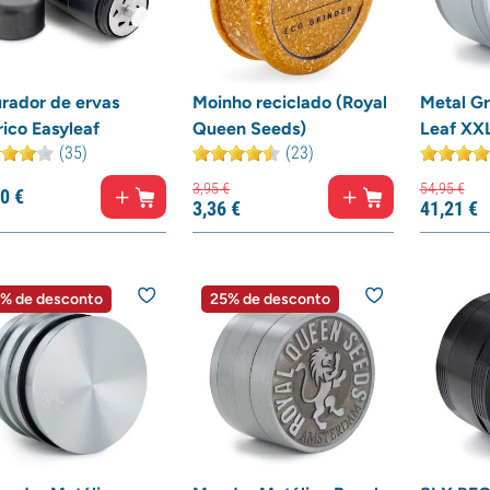
urador de ervas
Moinho reciclado (Royal
Metal Gr
rico Easyleaf
Queen Seeds)
Leaf XX
(35)
(23)
3,
95
€
54,
95
€
0
€
3,
36
€
41,
21
€
% de desconto
25% de desconto