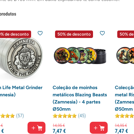
produtos
% de desconto
50% de desconto
50% de
 Life Metal Grinder
Coleção de moinhos
Colecçã
mnesia)
metálicos Blazing Beasts
metal Ri
(Zamnesia) - 4 partes
(Zamnesi
Ø50mm
Ø50mm
(57)
(45)
€
14,
95
€
14,
95
€
€
7,
47
€
7,
47
€