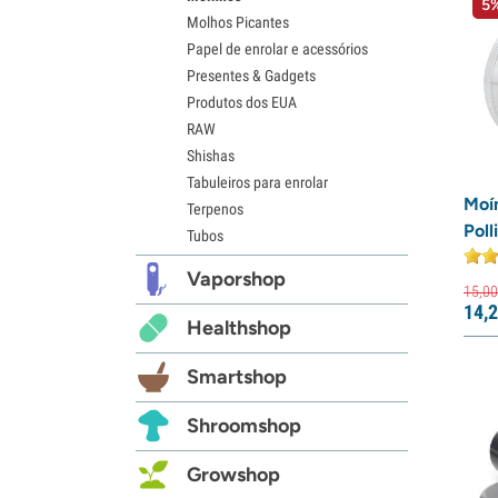
5%
Molhos Picantes
Papel de enrolar e acessórios
Presentes & Gadgets
Produtos dos EUA
RAW
Shishas
Tabuleiros para enrolar
Moí
Terpenos
Poll
Tubos
Vaporshop
15,
00
14,
2
Healthshop
Smartshop
Shroomshop
Growshop