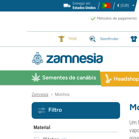
Entregar em
€
(EUR)
Estados Unidos
Métodos de pagamento
TRIBE
Seedfinder
Sementes de canábis
Headsho
Zamnesia
Moinhos
>
Mo
Filtro
Um b
Material
vapo
giga