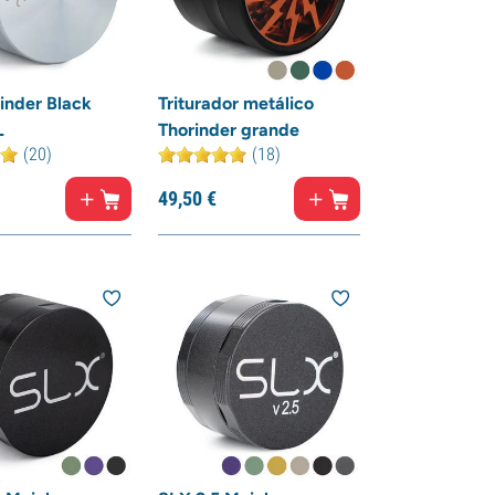
inder Black
Triturador metálico
L
Thorinder grande
(20)
(18)
49,
50
€