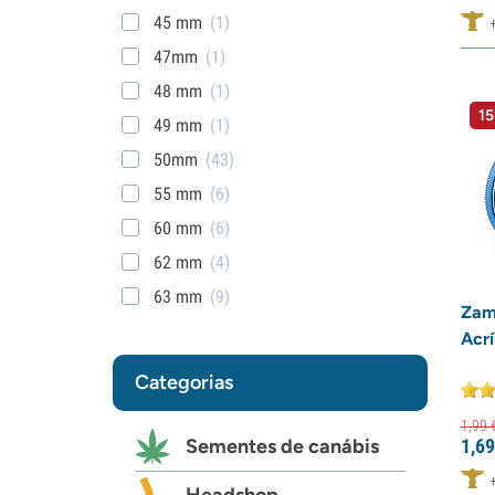
45 mm
(1)
47mm
(1)
48 mm
(1)
15
49 mm
(1)
50mm
(43)
55 mm
(6)
60 mm
(6)
62 mm
(4)
63 mm
(9)
Zam
75 mm
(1)
Acrí
78 mm
(1)
Categorias
90mm
(2)
1,
99
Sementes de canábis
1,
69
Headshop