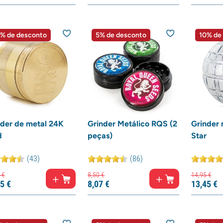
% de desconto
5% de desconto
10% de
nder de metal 24K
Grinder Metálico RQS (2
Grinder 
d
peças)
Star
(43)
(86)
€
8,
50
€
14,
95
€
5
€
8,
07
€
13,
45
€