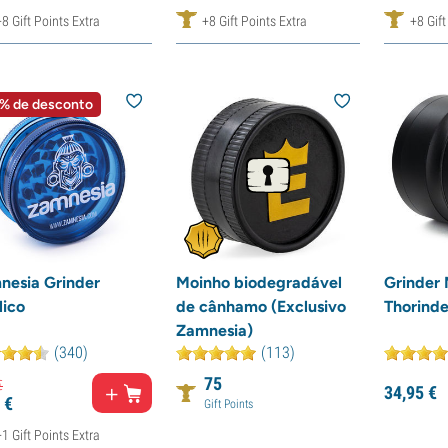
+8 Gift Points Extra
+8 Gift Points Extra
+8 Gift
% de desconto
nesia Grinder
Moinho biodegradável
Grinder 
lico
de cânhamo (Exclusivo
Thorind
Zamnesia)
(340)
(113)
75
€
34,
95
€
€
Gift Points
+1 Gift Points Extra