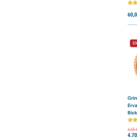
60,
0
5%
Gri
Erva
Bick
4,
95
4,
70