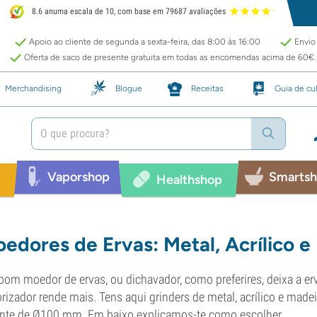
8.6 anuma escala de 10, com base em 79687 avaliações
Apoio ao cliente de segunda a sexta-feira, das 8:00 às 16:00
Envio 
Oferta de saco de presente gratuita em todas as encomendas acima de 60€.
Merchandising
Blogue
Receitas
Guia de cul
Vaporshop
Smarts
p
Healthshop
edores de Ervas: Metal, Acrílico e
om moedor de ervas, ou dichavador, como preferires, deixa a erva 
rizador rende mais. Tens aqui grinders de metal, acrílico e madei
nte de Ø100 mm. Em baixo explicamos-te como escolher.