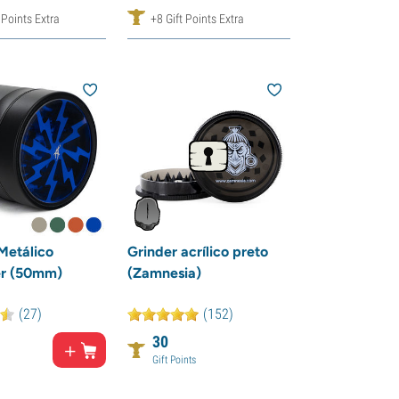
 Points Extra
+8 Gift Points Extra
Metálico
Grinder acrílico preto
er (50mm)
(Zamnesia)
(27)
(152)
30
Gift Points