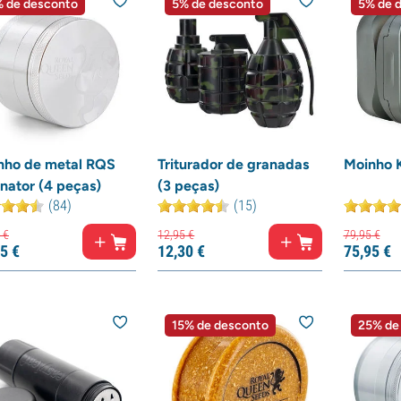
 de desconto
5% de desconto
5% de 
nho de metal RQS
Triturador de granadas
Moinho K
inator (4 peças)
(3 peças)
(84)
(15)
€
12,
95
€
79,
95
€
5
€
12,
30
€
75,
95
€
15% de desconto
25% de