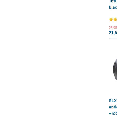
Trit
Bla
23,
95
21,
5
SLX
ant
– Ø