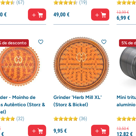
(67)
(19)
13,
99
€
0
€
49,
00
€
6,
99
€
 de desconto
5% de 
nder - Moinho de
Grinder 'Herb Mill XL'
Mini trit
s Autêntico (Storz &
(Storz & Bickel)
alumínio
el)
(32)
(36)
€
13,
50
€
9,
95
€
€
12,
82
€