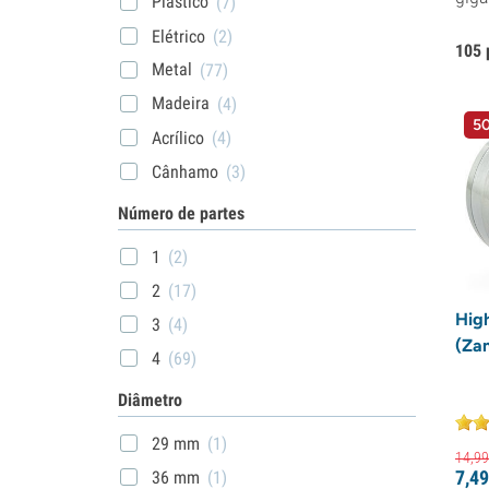
Plástico
(7)
Elétrico
(2)
105 
Metal
(77)
Madeira
(4)
50
Acrílico
(4)
Cânhamo
(3)
Número de partes
1
(2)
2
(17)
High
3
(4)
(Za
4
(69)
Diâmetro
29 mm
(1)
14,
99
7,
49
36 mm
(1)