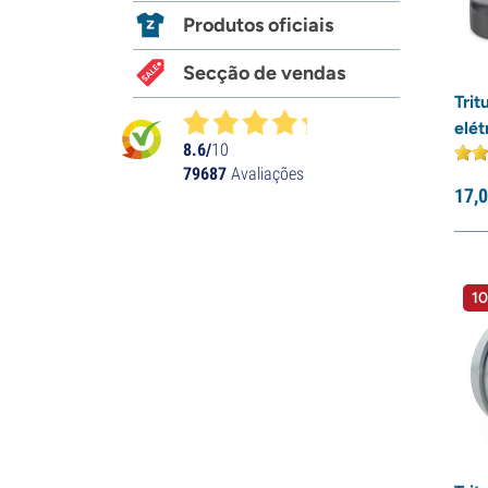
Produtos oficiais
Secção de vendas
Trit
elét
8.6/
10
79687
Avaliações
17,
0
10