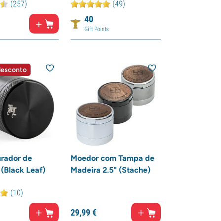
(257)
(49)
40
Gift Points
desconto
urador de
Moedor com Tampa de
 (Black Leaf)
Madeira 2.5" (Stache)
(10)
29,
99
€