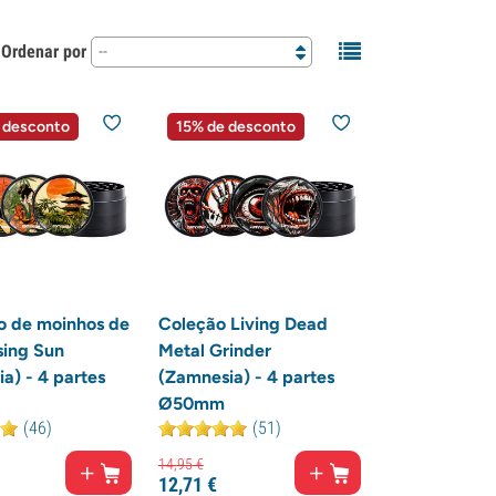
Ordenar por
--
 desconto
15% de desconto
o de moinhos de
Coleção Living Dead
sing Sun
Metal Grinder
a) - 4 partes
(Zamnesia) - 4 partes
Ø50mm
(46)
(51)
14,
95
€
12,
71
€