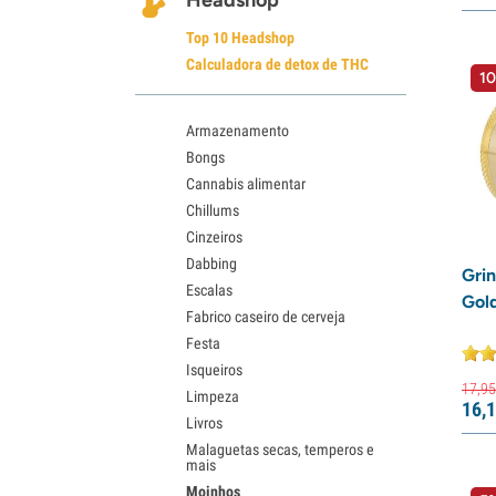
Top 10 Headshop
Calculadora de detox de THC
10
Armazenamento
Bongs
Cannabis alimentar
Chillums
Cinzeiros
Dabbing
Gri
Escalas
Gol
Fabrico caseiro de cerveja
Festa
Isqueiros
17,
95
Limpeza
16,
1
Livros
Malaguetas secas, temperos e
mais
Moinhos