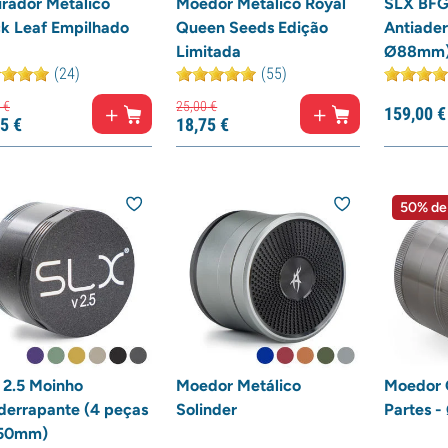
urador Metálico
Moedor Metálico Royal
SLX BFG
ck Leaf Empilhado
Queen Seeds Edição
Antiader
Limitada
Ø88mm
(24)
(55)
€
25,
00
€
159,
00
€
5
€
18,
75
€
50% de
 2.5 Moinho
Moedor Metálico
Moedor 
iderrapante (4 peças
Solinder
Partes 
50mm)