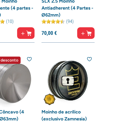
 Moinho
SLX 2.5 Moinho
ente (4 partes -
Antiadherent (4 Partes -
)
Ø62mm)
(10)
(94)
70,
00
€
 desconto
Côncavo (4
Moinho de acrílico
- Ø63mm)
(exclusivo Zamnesia)