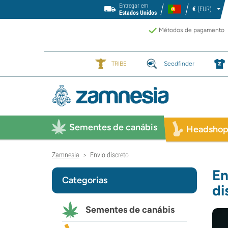
Entregar em
€
(EUR)
Estados Unidos
Métodos de pagamento
TRIBE
Seedfinder
Sementes de canábis
Headsho
Zamnesia
Envio discreto
>
En
Categorias
di
Sementes de canábis