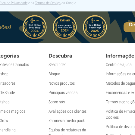
ítica de Privacidade
e os
Termos de Serviço
da Google.
De
eões!
egorias
Descubra
Informaçõe
ntes de Cannabis
Seedfinder
Centro de ajuda
shop
Blogue
Informações da 
rizadores
Novos produtos
Métodos de paga
 de Saúde
Principais vendas
Encomendas e ex
tshop
Sobre nós
Termos e condiçõ
melos mágicos
Avaliações dos clientes
Política de Privac
Cookies
 Grow
Zamnesia media pack
Política de devol
handising
Equipa de redatores da