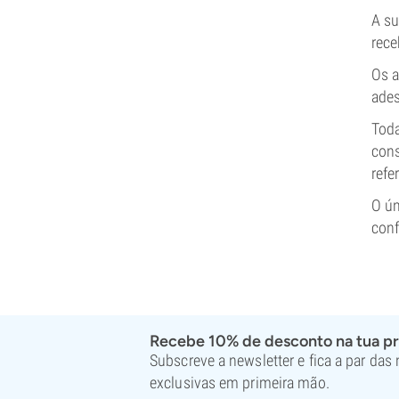
A su
rece
Os a
ades
Toda
cons
refe
O ún
conf
Recebe 10% de desconto na tua p
Subscreve a newsletter e fica a par das
exclusivas em primeira mão.