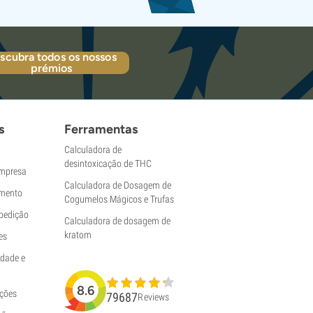
scubra todos os nossos
prémios
s
Ferramentas
Calculadora de
desintoxicação de THC
empresa
Calculadora de Dosagem de
mento
Cogumelos Mágicos e Trufas
pedição
Calculadora de dosagem de
kratom
es
idade e
8.6
uções
79687
Reviews