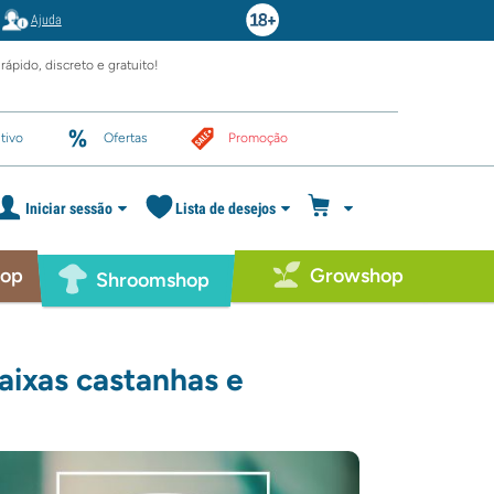
Ajuda
rápido, discreto e gratuito!
tivo
Ofertas
Promoção
Iniciar sessão
Lista de desejos
hop
Growshop
Shroomshop
aixas castanhas e