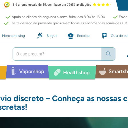
8.6 anuma escala de 10, com base em 79687 avaliações
Apoio ao cliente de segunda a sexta-feira, das 8:00 às 16:00
Envio 
Oferta de saco de presente gratuita em todas as encomendas acima de 60€.
Merchandising
Blogue
Receitas
Guia de cul
Vaporshop
Smarts
p
Healthshop
vio discreto – Conheça as nossas c
scretas!