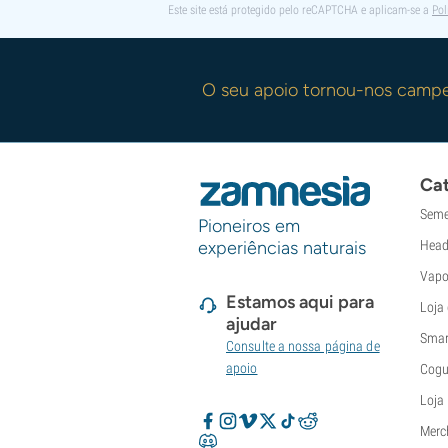
Este site está protegido pelo reCAPTCHA e aplicam-se a
Pol
O seu apoio tornou-nos camp
Cat
Seme
Pioneiros em
experiências naturais
Head
Vapo
Estamos aqui para
Loja
ajudar
Smar
Consulte a nossa página de
apoio
Cogu
Loja
Merc