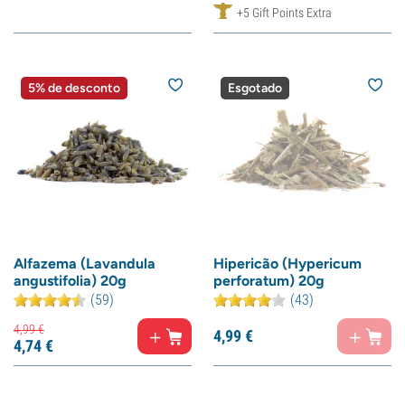
+5 Gift Points Extra
5% de desconto
Esgotado
Alfazema (Lavandula
Hipericão (Hypericum
angustifolia) 20g
perforatum) 20g
(59)
(43)
4,
99
€
4,
99
€
4,
74
€