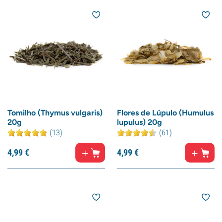
Tomilho (Thymus vulgaris)
Flores de Lúpulo (Humulus
20g
lupulus) 20g
(13)
(61)
4,
99
€
4,
99
€