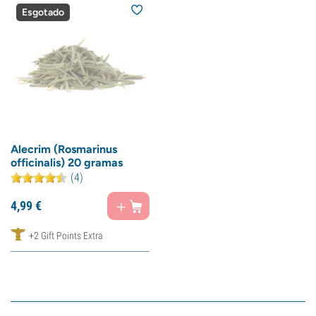
Esgotado
Alecrim (Rosmarinus
officinalis) 20 gramas
(4)
4,
99
€
+2 Gift Points Extra