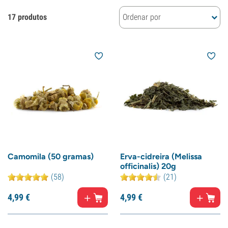
17 produtos
Ordenar por
Camomila (50 gramas)
Erva-cidreira (Melissa
officinalis) 20g
(58)
(21)
4,
99
€
4,
99
€