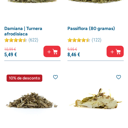
Damiana | Turnera
Passiflora (80 gramas)
afrodisíaca
(622)
(122)
10,
99
€
9,
95
€
5,
49
€
8,
46
€
10% de desconto