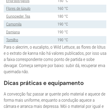
Erva-dos-gatos
150 °C
Flores de lúpulo
160 °C
Gunpowder Tea
180 °C
Camomila
190 °C
Damiana
190 °C
Tomilho
190 °C
Para o alecrim, o eucalipto, o Wild Lettuce, as flores de lótus
e o extrato de kanna não há valores publicados, por isso usa
a faixa correspondente como ponto de partida e sobe
devagar. Começa sempre por baixo: subir dá, recuperar erva
queimada não.
Dicas práticas e equipamento
A convecção faz passar ar quente pelo material e aquece de
forma mais uniforme, enquanto a condução aquece a
câmara e arranca mais depressa. Mói o material por igual e