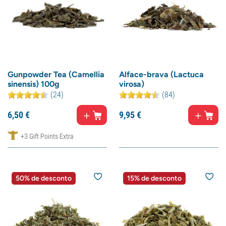
Gunpowder Tea (Camellia
Alface-brava (Lactuca
sinensis) 100g
virosa)
(24)
(84)
6,
50
€
9,
95
€
+3 Gift Points Extra
50% de desconto
15% de desconto