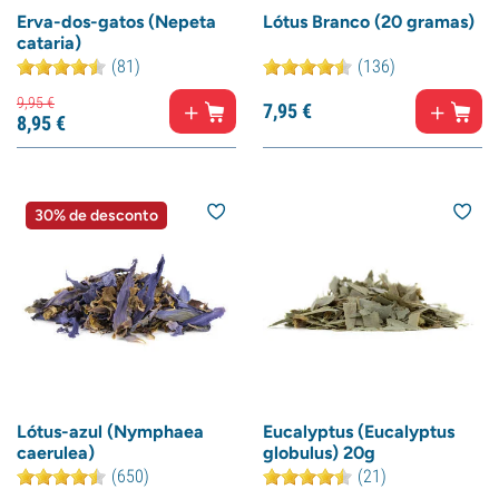
Erva-dos-gatos (Nepeta
Lótus Branco (20 gramas)
cataria)
(81)
(136)
9,
95
€
7,
95
€
8,
95
€
30% de desconto
Lótus-azul (Nymphaea
Eucalyptus (Eucalyptus
caerulea)
globulus) 20g
(650)
(21)