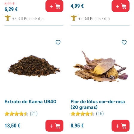
8,
99
€
4,
99
€
6,
29
€
+5 Gift Points Extra
+2 Gift Points Extra
Extrato de Kanna UB40
Flor de lótus cor-de-rosa
(20 gramas)
(21)
(16)
13,
50
€
8,
95
€