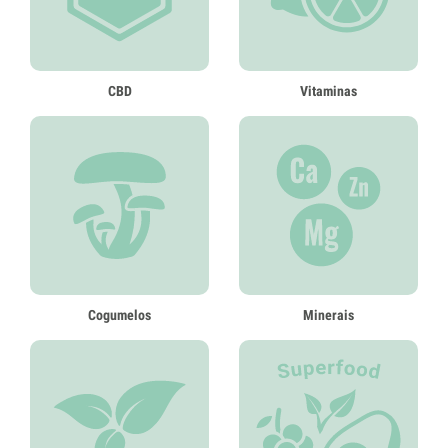
CBD
Vitaminas
Cogumelos
Minerais