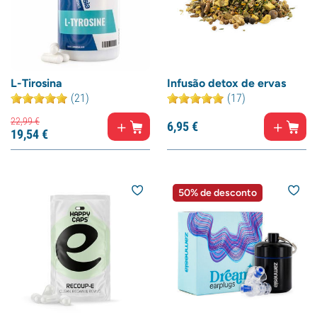
L-Tirosina
Infusão detox de ervas
(21)
(17)
22,
99
€
6,
95
€
19,
54
€
50% de desconto