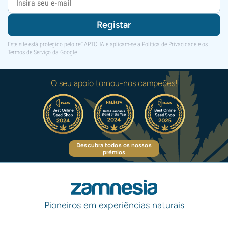
Registar
Este site está protegido pelo reCAPTCHA e aplicam-se a
Política de Privacidade
e os
Termos de Serviço
da Google.
O seu apoio tornou-nos campeões!
Descubra todos os nossos
prémios
Pioneiros em experiências naturais