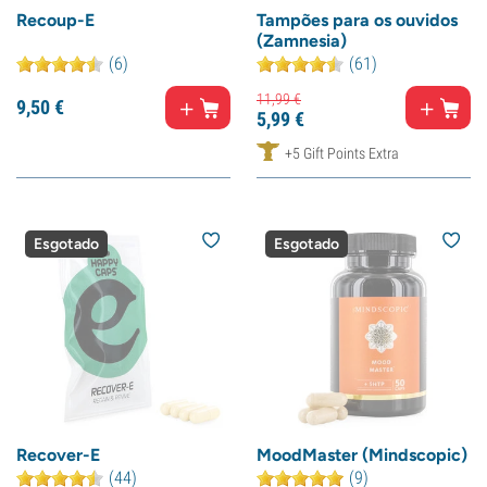
Recoup-E
Tampões para os ouvidos
(Zamnesia)
(6)
(61)
11,
99
€
9,
50
€
5,
99
€
+5 Gift Points Extra
Esgotado
Esgotado
Recover-E
MoodMaster (Mindscopic)
(44)
(9)