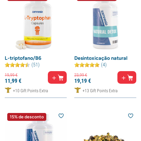
L-triptofano/B6
Desintoxicação natural
(51)
(4)
19,
99
€
23,
99
€
11,
99
€
19,
19
€
+10 Gift Points Extra
+13 Gift Points Extra
15% de desconto