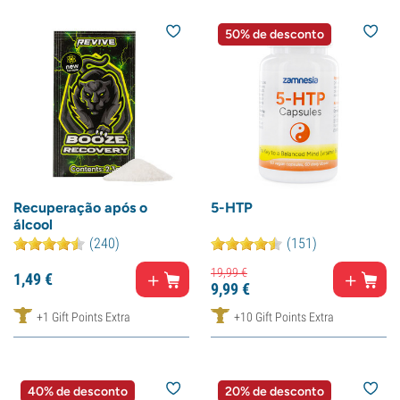
50% de desconto
Recuperação após o
5-HTP
álcool
(240)
(151)
19,
99
€
1,
49
€
9,
99
€
+1 Gift Points Extra
+10 Gift Points Extra
40% de desconto
20% de desconto