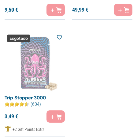
9,
50
€
49,
99
€
Esgotado
Trip Stopper 3000
(604)
3,
49
€
+2 Gift Points Extra