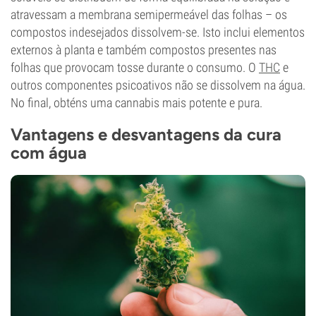
atravessam a membrana semipermeável das folhas – os
compostos indesejados dissolvem-se. Isto inclui elementos
externos à planta e também compostos presentes nas
folhas que provocam tosse durante o consumo. O
THC
e
outros componentes psicoativos não se dissolvem na água.
No final, obténs uma cannabis mais potente e pura.
Vantagens e desvantagens da cura
com água