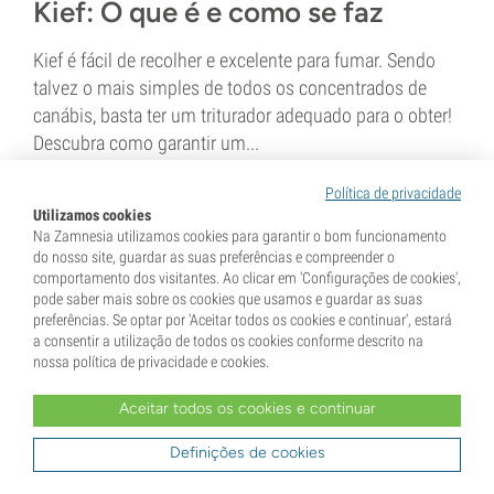
Kief: O que é e como se faz
Kief é fácil de recolher e excelente para fumar. Sendo
talvez o mais simples de todos os concentrados de
canábis, basta ter um triturador adequado para o obter!
Descubra como garantir um...
Política de privacidade
7 min
Utilizamos cookies
Na Zamnesia utilizamos cookies para garantir o bom funcionamento
do nosso site, guardar as suas preferências e compreender o
comportamento dos visitantes. Ao clicar em 'Configurações de cookies',
pode saber mais sobre os cookies que usamos e guardar as suas
preferências. Se optar por 'Aceitar todos os cookies e continuar', estará
a consentir a utilização de todos os cookies conforme descrito na
nossa política de privacidade e cookies.
31 Março 2022
Aceitar todos os cookies e continuar
Como fazer bubble hash (3
Definições de cookies
métodos)