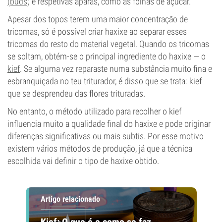
(buds)
e respetivas aparas, como as folhas de açúcar.
Apesar dos topos terem uma maior concentração de
tricomas, só é possível criar haxixe ao separar esses
tricomas do resto do material vegetal. Quando os tricomas
se soltam, obtém-se o principal ingrediente do haxixe — o
kief
. Se alguma vez reparaste numa substância muito fina e
esbranquiçada no teu triturador, é disso que se trata: kief
que se desprendeu das flores trituradas.
No entanto, o método utilizado para recolher o kief
influencia muito a qualidade final do haxixe e pode originar
diferenças significativas ou mais subtis. Por esse motivo
existem vários métodos de produção, já que a técnica
escolhida vai definir o tipo de haxixe obtido.
Artigo relacionado
Kief: O que é e como se faz