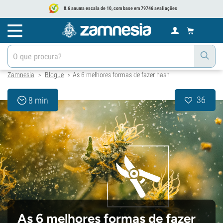
8.6 anuma escala de 10, com base em 79746 avaliações
Zamnesia
Blogue
As 6 melhores formas de fazer hash
>
>
36
8 min
As 6 melhores formas de fazer