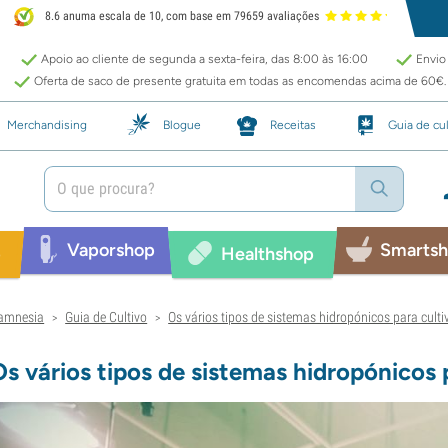
8.6 anuma escala de 10, com base em 79659 avaliações
Apoio ao cliente de segunda a sexta-feira, das 8:00 às 16:00
Envio 
Oferta de saco de presente gratuita em todas as encomendas acima de 60€.
Merchandising
Blogue
Receitas
Guia de cul
Vaporshop
Smarts
p
Healthshop
amnesia
Guia de Cultivo
Os vários tipos de sistemas hidropónicos para culti
>
>
Os vários tipos de sistemas hidropónicos 