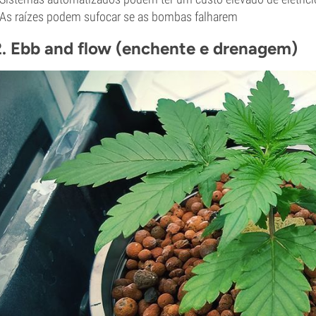
 As raízes podem sufocar se as bombas falharem
2. Ebb and flow (enchente e drenagem)