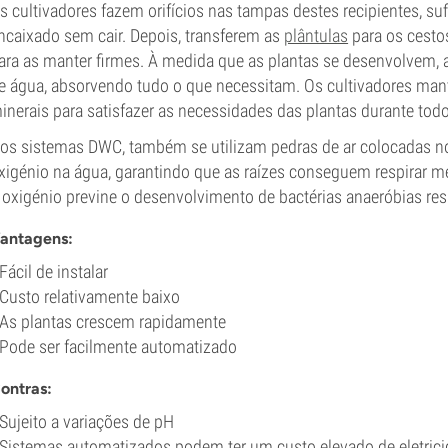
s cultivadores fazem orifícios nas tampas destes recipientes, su
ncaixado sem cair. Depois, transferem as
plântulas
para os cesto
ara as manter firmes. À medida que as plantas se desenvolvem, a
e água, absorvendo tudo o que necessitam. Os cultivadores man
inerais para satisfazer as necessidades das plantas durante tod
os sistemas DWC, também se utilizam pedras de ar colocadas no 
xigénio na água, garantindo que as raízes conseguem respirar
 oxigénio previne o desenvolvimento de bactérias anaeróbias re
antagens:
 Fácil de instalar
 Custo relativamente baixo
 As plantas crescem rapidamente
 Pode ser facilmente automatizado
ontras:
 Sujeito a variações de pH
 Sistemas automatizados podem ter um custo elevado de eletric