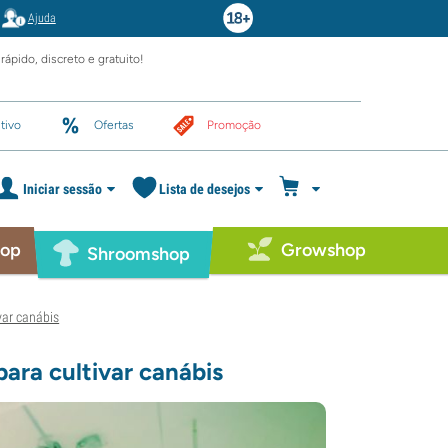
Ajuda
rápido, discreto e gratuito!
tivo
Ofertas
Promoção
Iniciar sessão
Lista de desejos
hop
Growshop
Shroomshop
var canábis
para cultivar canábis