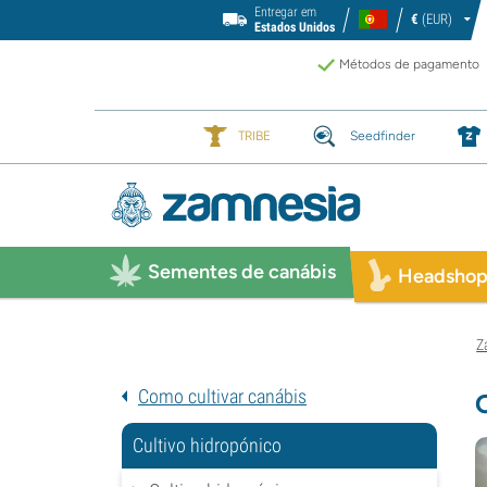
Entregar em
€
(EUR)
Estados Unidos
Métodos de pagamento
TRIBE
Seedfinder
Sementes de canábis
Headsho
Z
Como cultivar canábis
Cultivo hidropónico