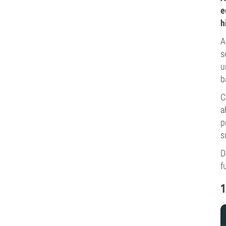
e
h
A
s
u
b
C
a
p
s
D
f