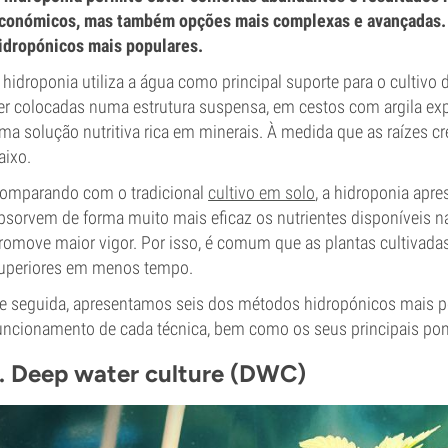
conómicos, mas também opções mais complexas e avançadas. 
idropónicos mais populares.
 hidroponia utiliza a água como principal suporte para o cultiv
er colocadas numa estrutura suspensa, em cestos com argila exp
ma solução nutritiva rica em minerais. À medida que as raízes 
aixo.
omparando com o tradicional
cultivo em solo
, a hidroponia apr
bsorvem de forma muito mais eficaz os nutrientes disponíveis na
romove maior vigor. Por isso, é comum que as plantas cultivad
uperiores em menos tempo.
e seguida, apresentamos seis dos métodos hidropónicos mais po
uncionamento de cada técnica, bem como os seus principais pont
1. Deep water culture (DWC)