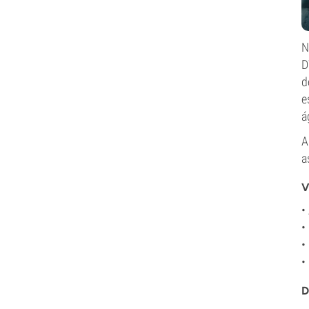
N
D
d
e
á
A
a
V
•
•
•
•
D