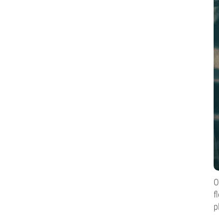
O
f
p