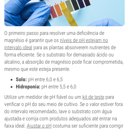
O primeiro passo para resolver uma deficiência de
magnésio é garantir que os
níveis de pH estejam no
intervalo ideal
para as plantas absorverem nutrientes de
forma eficiente. Se o substrato for demasiado ácido ou
alcalino, a absorção de magnésio pode ficar comprometida,
mesmo que este esteja presente.
Solo:
pH entre 6,0 e 6,5
Hidroponia:
pH entre 5,5 e 6,0
Utilize um medidor de pH fiável ou um
kit de teste
para
verificar o pH do seu meio de cultivo. Se o valor estiver fora
do intervalo recomendado, lave o substrato com água
ajustada e corrija com produtos adequados até entrar na
faixa ideal.
Ajustar o pH
costuma ser suficiente para corrigir