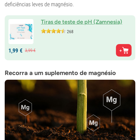
deficiências leves de magnésio.
Tiras de teste de pH (Zamnesia)
268
1,
99
€
3,
99
€
Recorra a um suplemento de magnésio