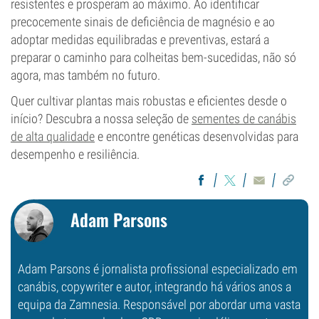
resistentes e prosperam ao máximo. Ao identificar
precocemente sinais de deficiência de magnésio e ao
adoptar medidas equilibradas e preventivas, estará a
preparar o caminho para colheitas bem-sucedidas, não só
agora, mas também no futuro.
Quer cultivar plantas mais robustas e eficientes desde o
início? Descubra a nossa seleção de
sementes de canábis
de alta qualidade
e encontre genéticas desenvolvidas para
desempenho e resiliência.
Adam Parsons
Adam Parsons é jornalista profissional especializado em
canábis, copywriter e autor, integrando há vários anos a
equipa da Zamnesia. Responsável por abordar uma vasta