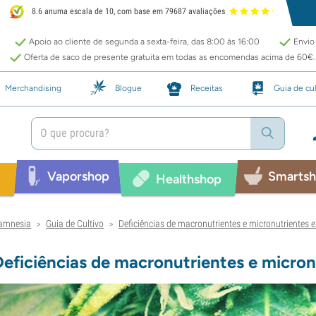
8.6 anuma escala de 10, com base em 79687 avaliações
Apoio ao cliente de segunda a sexta-feira, das 8:00 às 16:00
Envio 
Oferta de saco de presente gratuita em todas as encomendas acima de 60€.
Merchandising
Blogue
Receitas
Guia de cul
Vaporshop
Smarts
p
Healthshop
amnesia
Guia de Cultivo
Deficiências de macronutrientes e micronutrientes 
>
>
Deficiências de macronutrientes e micron