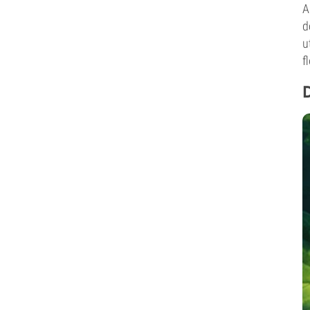
A
d
u
f
D