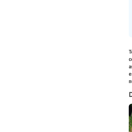
T
c
a
e
n
D