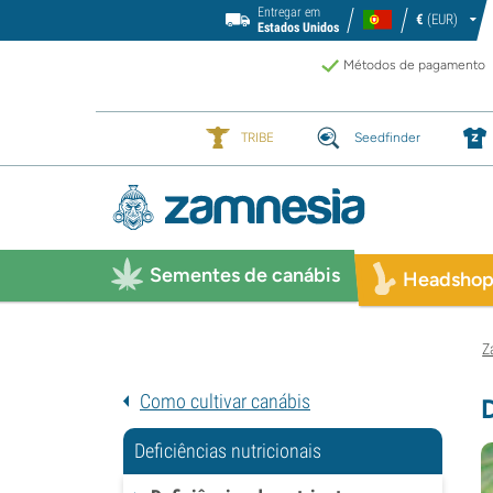
Entregar em
€
(EUR)
Estados Unidos
Métodos de pagamento
TRIBE
Seedfinder
Sementes de canábis
Headsho
Z
Como cultivar canábis
Deficiências nutricionais