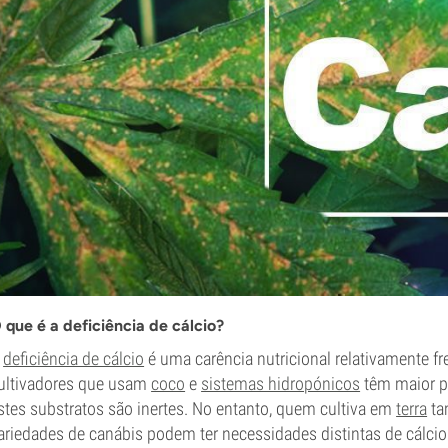
 que é a deficiência de cálcio?
A
deficiência de cálcio
é uma carência nutricional relativamente f
ultivadores que usam
coco
e
sistemas hidropónicos
têm maior pr
stes substratos são inertes. No entanto, quem cultiva em
terra
ta
ariedades de canábis podem ter necessidades distintas de cálci