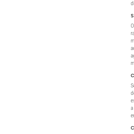
d
S
O
r
m
a
a
m
C
S
d
e
a
e
C