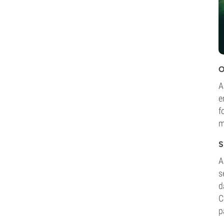
O
A
e
f
m
S
A
s
d
C
p