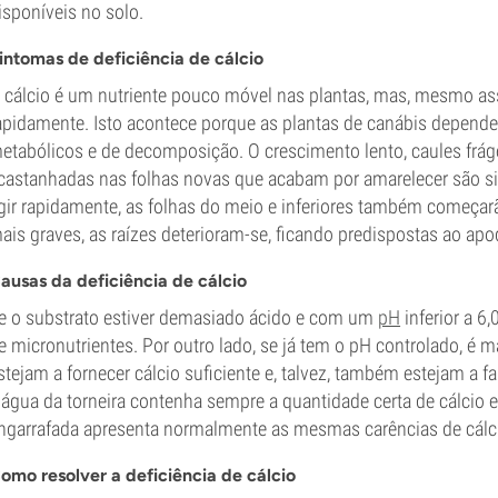
isponíveis no solo.
intomas de deficiência de cálcio
 cálcio é um nutriente pouco móvel nas plantas, mas, mesmo ass
apidamente. Isto acontece porque as plantas de canábis depende
etabólicos e de decomposição. O crescimento lento, caules frá
castanhadas nas folhas novas que acabam por amarelecer são sina
gir rapidamente, as folhas do meio e inferiores também começa
ais graves, as raízes deterioram-se, ficando predispostas ao apo
ausas da deficiência de cálcio
e o substrato estiver demasiado ácido e com um
pH
inferior a 6
e micronutrientes. Por outro lado, se já tem o pH controlado, é m
stejam a fornecer cálcio suficiente e, talvez, também estejam a f
 água da torneira contenha sempre a quantidade certa de cálcio e
ngarrafada apresenta normalmente as mesmas carências de cálc
omo resolver a deficiência de cálcio