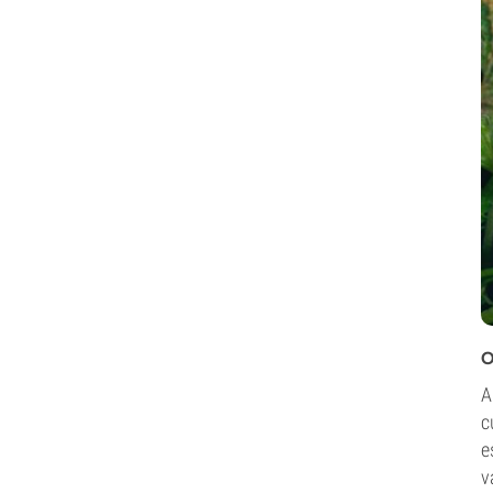
O
c
e
v