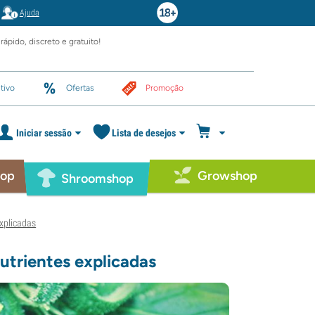
Ajuda
rápido, discreto e gratuito!
tivo
Ofertas
Promoção
Iniciar sessão
Lista de desejos
hop
Growshop
Shroomshop
explicadas
utrientes explicadas