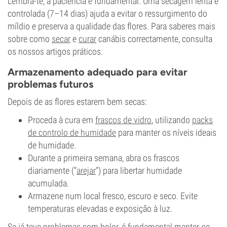
Lembra-te, a paciência é fundamental. Uma secagem lenta e
controlada (7–14 dias) ajuda a evitar o ressurgimento do
míldio e preserva a qualidade das flores. Para saberes mais
sobre como
secar
e
curar
canábis correctamente, consulta
os nossos artigos práticos.
Armazenamento adequado para evitar
problemas futuros
Depois de as flores estarem bem secas:
Proceda à cura em
frascos de vidro
, utilizando
packs
de controlo de humidade
para manter os níveis ideais
de humidade.
Durante a primeira semana, abra os frascos
diariamente (“
arejar
”) para libertar humidade
acumulada.
Armazene num local fresco, escuro e seco. Evite
temperaturas elevadas e exposição à luz.
Se já teve problemas com bolor, é fundamental manter-se