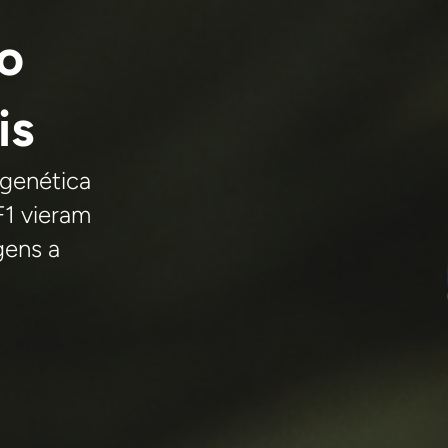
o
is
 genética
F1 vieram
gens a