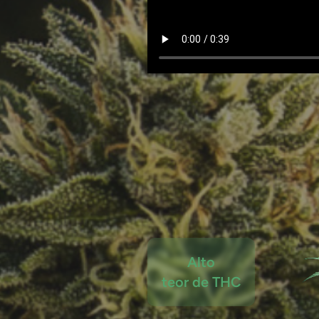
Alto
teor de THC