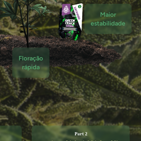
Maior
estabilidade
Floração
rápida