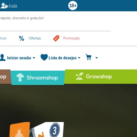
Ajuda
rápido, discreto e gratuito!
tivo
Ofertas
Promoção
Iniciar sessão
Lista de desejos
hop
Growshop
Shroomshop