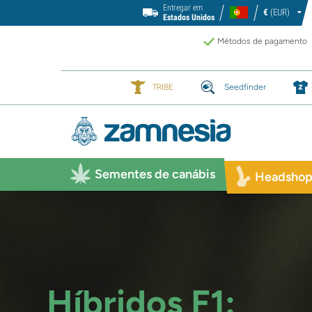
Entregar em
€
(EUR)
Estados Unidos
Métodos de pagamento
TRIBE
Seedfinder
Sementes de canábis
Headsho
Híbridos F1: