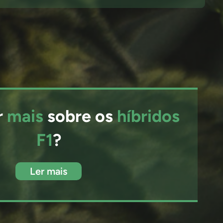
r
mais
sobre os
híbridos
F1
?
Ler mais