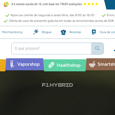
8.6 anuma escala de 10, com base em 79659 avaliações
Apoio ao cliente de segunda a sexta-feira, das 8:00 às 16:00
Envio 
Oferta de saco de presente gratuita em todas as encomendas acima de 60€.
Merchandising
Blogue
Receitas
Guia de cul
Vaporshop
Smarts
p
Healthshop