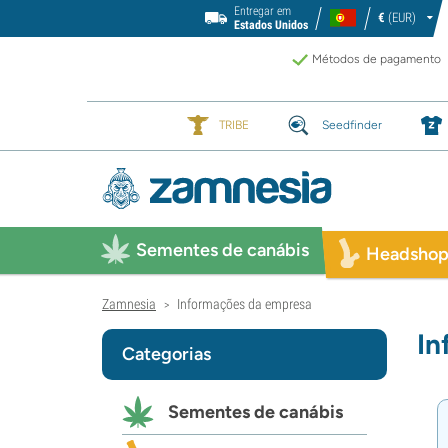
Entregar em
€
(EUR)
Estados Unidos
Métodos de pagamento
TRIBE
Seedfinder
Sementes de canábis
Headsho
Zamnesia
Informações da empresa
>
In
Categorias
Sementes de canábis