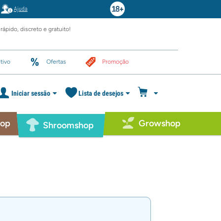
Ajuda
rápido, discreto e gratuito!
tivo
Ofertas
Promoção
Iniciar sessão
Lista de desejos
hop
Growshop
Shroomshop