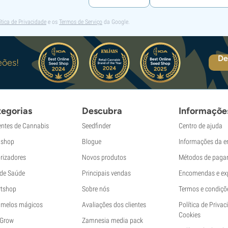
ítica de Privacidade
e os
Termos de Serviço
da Google.
De
eões!
egorias
Descubra
Informaçõe
ntes de Cannabis
Seedfinder
Centro de ajuda
shop
Blogue
Informações da 
rizadores
Novos produtos
Métodos de paga
 de Saúde
Principais vendas
Encomendas e ex
tshop
Sobre nós
Termos e condiçõ
melos mágicos
Avaliações dos clientes
Política de Privac
Cookies
 Grow
Zamnesia media pack