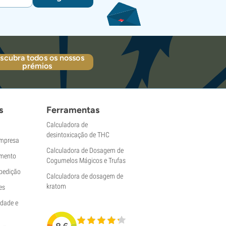
scubra todos os nossos
prémios
s
Ferramentas
Calculadora de
desintoxicação de THC
empresa
Calculadora de Dosagem de
mento
Cogumelos Mágicos e Trufas
pedição
Calculadora de dosagem de
kratom
es
idade e