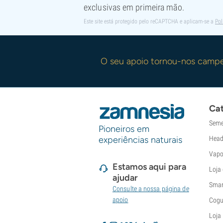
exclusivas em primeira mão.
Este site está protegido pelo reCAPTCHA e aplicam-se a
Pol
O seu apoio tornou-nos camp
Cat
Seme
Pioneiros em
experiências naturais
Head
Vapo
Estamos aqui para
Loja
ajudar
Smar
Consulte a nossa página de
apoio
Cogu
Loja