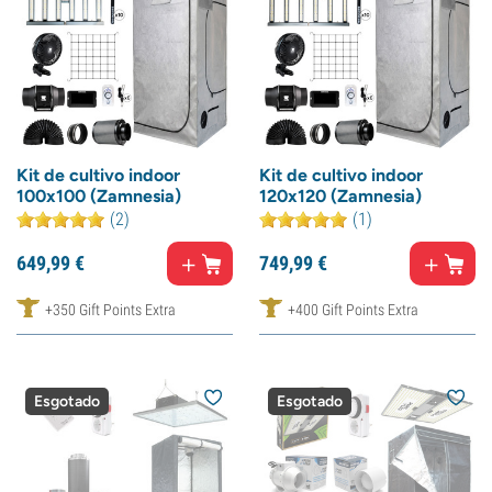
Kit de cultivo indoor
Kit de cultivo indoor
100x100 (Zamnesia)
120x120 (Zamnesia)
(2)
(1)
649,
99
€
749,
99
€
+350 Gift Points Extra
+400 Gift Points Extra
Esgotado
Esgotado