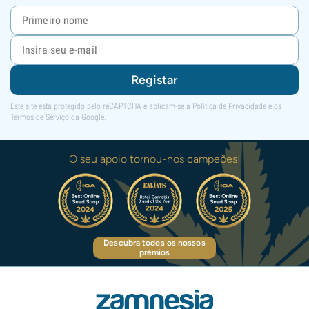
Registar
Este site está protegido pelo reCAPTCHA e aplicam-se a
Política de Privacidade
e os
Termos de Serviço
da Google.
O seu apoio tornou-nos campeões!
Descubra todos os nossos
prémios