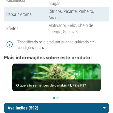
Resiliência
pragas
Cítricos, Picante, Pinheiro,
Sabor / Aroma
Ananás
Motivador, Feliz, Cheio de
Efeitos
energia, Sociável
*
Especificado pelo produtor quando cultivado em
condições ideais
Mais informações sobre este produto:
O que são sementes de canábis F1, F2 e F3?
Avaliações (592)