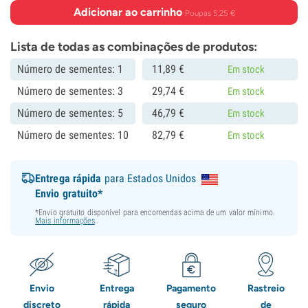
Adicionar ao carrinho
·
Poupas 5,25 €
Lista de todas as combinações de produtos:
Número de sementes: 1
11,
89
€
Em stock
Número de sementes: 3
29,
74
€
Em stock
Número de sementes: 5
46,
79
€
Em stock
Número de sementes: 10
82,
79
€
Em stock
Entrega rápida
para Estados Unidos
Envio gratuito*
*Envio gratuito disponível para encomendas acima de um valor mínimo.
Mais informações
.
Envio
Entrega
Pagamento
Rastreio
discreto
rápida
seguro
de