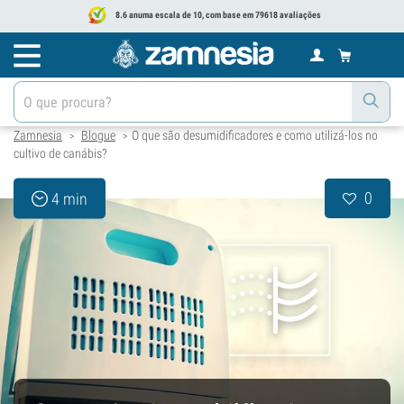
8.6 anuma escala de 10, com base em 79618 avaliações
Zamnesia
Blogue
O que são desumidificadores e como utilizá-los no
>
>
cultivo de canábis?
0
4 min