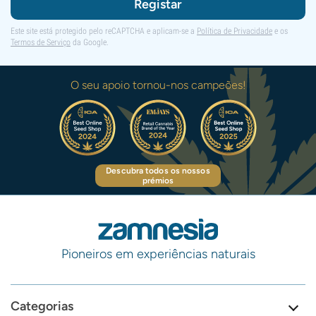
Registar
Este site está protegido pelo reCAPTCHA e aplicam-se a
Política de Privacidade
e os
Termos de Serviço
da Google.
O seu apoio tornou-nos campeões!
Descubra todos os nossos
prémios
Pioneiros em experiências naturais
Categorias