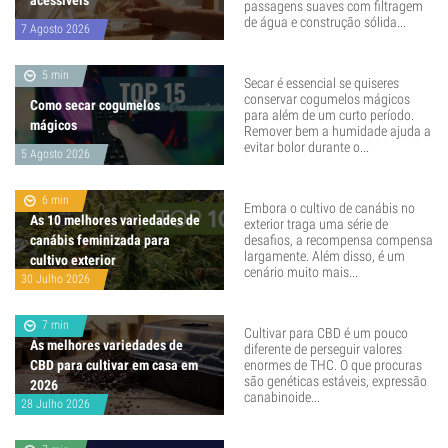
acessíveis
passagens suaves com filtragem
de água e construção sólida...
7 Agosto 2026
5 min
Secar é essencial se quiseres
conservar cogumelos mágicos
Como secar cogumelos
para além de um curto período.
mágicos
Remover bem a humidade ajuda a
evitar bolor durante o...
5 Agosto 2026
6 min
Embora o cultivo de canábis no
As 10 melhores variedades de
exterior traga uma série de
canábis feminizada para
desafios, a recompensa compensa
largamente. Além disso, é um
cultivo exterior
cenário muito mais...
30 Julho 2026
7 min
Cultivar para CBD é um pouco
As melhores variedades de
diferente de perseguir valores
CBD para cultivar em casa em
enormes de THC. O que procuras
são genéticas estáveis, expressão
2026
canabinoide...
28 Julho 2026