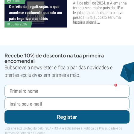
7 min
A 1 de abril de 2024, a Alemanha
O efeito da legalização: o que
tornou-se o maior país da UE a
acontece realmente quando um
legalizar a canábis para cultivo
pessoal. Era suposto ser uma
país legaliza a canábis
história alemã....
10 Julho 2026
Recebe 10% de desconto na tua primeira
encomenda!
Subscreve a newsletter e fica a par das novidades e
ofertas exclusivas em primeira mão.
Registar
Este site está protegido pelo reCAPTCHA e aplicam-se a
Política de Privacidade
e os
Termos de Serviço
da Google.