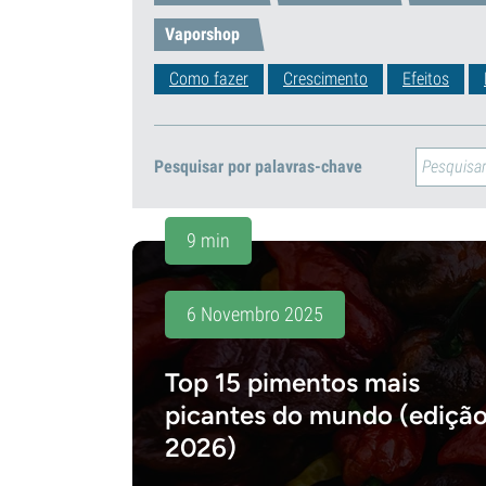
Vaporshop
Como fazer
Crescimento
Efeitos
Pesquisar por palavras-chave
9 min
6 Novembro 2025
Top 15 pimentos mais
picantes do mundo (ediçã
2026)