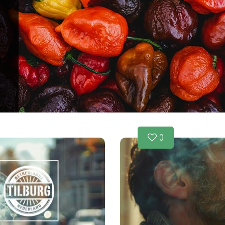
s
!
0