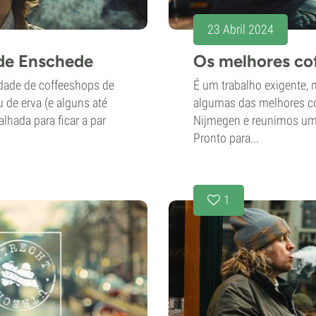
23 Abril 2024
de Enschede
Os melhores co
dade de coffeeshops de
É um trabalho exigente, 
de erva (e alguns até
algumas das melhores co
alhada para ficar a par
Nijmegen e reunimos uma
Pronto para...
1