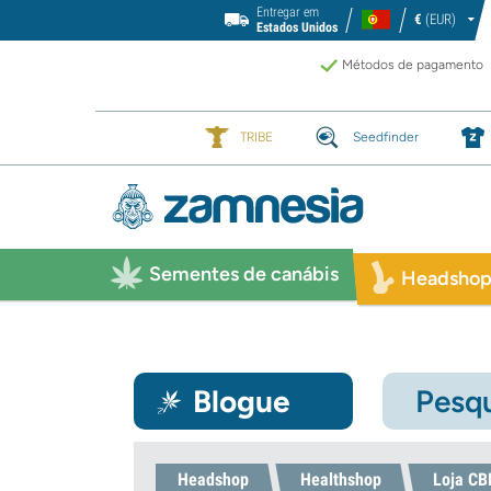
Entregar em
€
(EUR)
Estados Unidos
Métodos de pagamento
TRIBE
Seedfinder
Sementes de canábis
Headsho
Blogue
Pesqu
Headshop
Healthshop
Loja CB