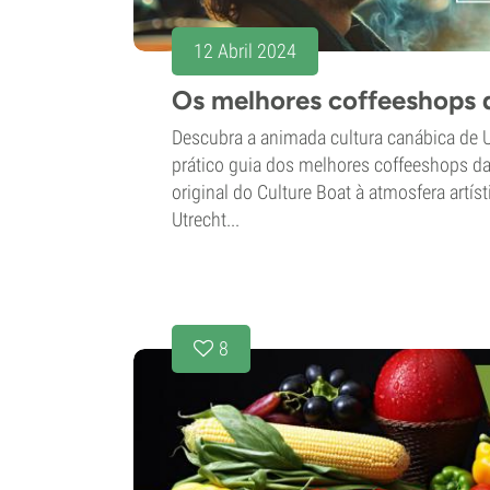
12 Abril 2024
Os melhores coffeeshops 
Descubra a animada cultura canábica de 
prático guia dos melhores coffeeshops d
original do Culture Boat à atmosfera artíst
Utrecht...
8