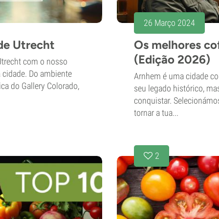
26 Março 2024
de Utrecht
Os melhores c
(Edição 2026)
Utrecht com o nosso
a cidade. Do ambiente
Arnhem é uma cidade com
ica do Gallery Colorado,
seu legado histórico, m
conquistar. Selecionámo
tornar a tua...
2