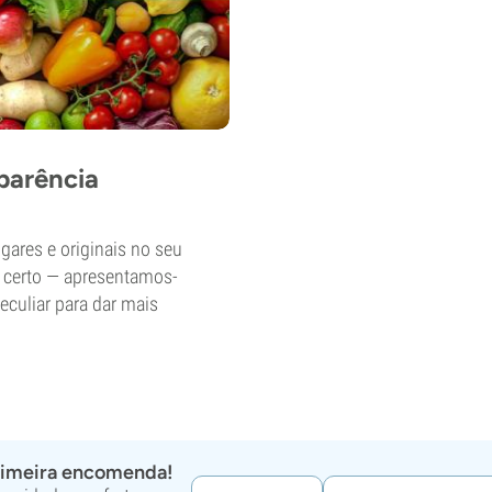
parência
gares e originais no seu
o certo — apresentamos-
eculiar para dar mais
rimeira encomenda!