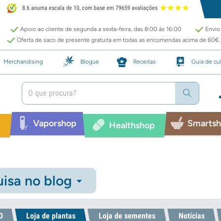
8.6 anuma escala de 10, com base em 79659 avaliações
Apoio ao cliente de segunda a sexta-feira, das 8:00 às 16:00
Envio 
Oferta de saco de presente gratuita em todas as encomendas acima de 60€.
Merchandising
Blogue
Receitas
Guia de cul
Vaporshop
Smarts
p
Healthshop
isa no blog
D
Loja de plantas
Loja de sementes
Notícias