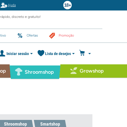
Ajuda
rápido, discreto e gratuito!
tivo
Ofertas
Promoção
Iniciar sessão
Lista de desejos
hop
Growshop
Shroomshop
Shroomshop
Smartshop