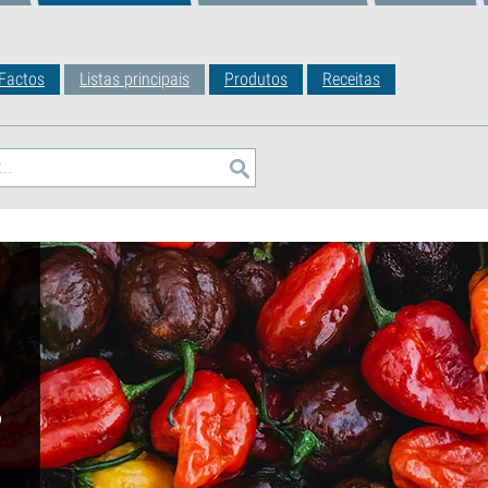
Factos
Listas principais
Produtos
Receitas
o