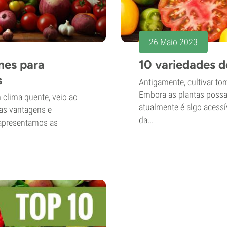
26 Maio 2023
mes para
10 variedades d
s
Antigamente, cultivar tom
Embora as plantas possam
 clima quente, veio ao
atualmente é algo acessí
 as vantagens e
da...
 apresentamos as