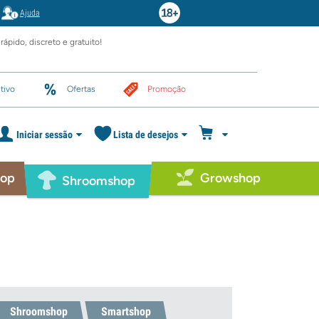
Ajuda
rápido, discreto e gratuito!
tivo
Ofertas
Promoção
Iniciar sessão
Lista de desejos
hop
Growshop
Shroomshop
Shroomshop
Smartshop