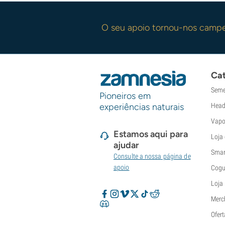
O seu apoio tornou-nos camp
Cat
Seme
Pioneiros em
experiências naturais
Head
Vapo
Estamos aqui para
Loja
ajudar
Smar
Consulte a nossa página de
apoio
Cogu
Loja
Merc
Ofert