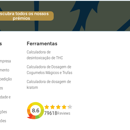
scubra todos os nossos
prémios
s
Ferramentas
Calculadora de
desintoxicação de THC
empresa
Calculadora de Dosagem de
mento
Cogumelos Mágicos e Trufas
pedição
Calculadora de dosagem de
kratom
es
idade e
8.6
uções
79618
Reviews
ções