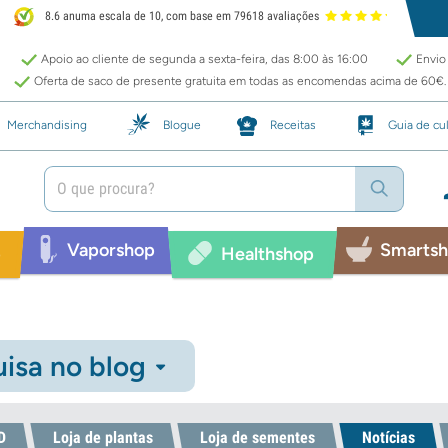
8.6 anuma escala de 10, com base em 79618 avaliações
Apoio ao cliente de segunda a sexta-feira, das 8:00 às 16:00
Envio 
Oferta de saco de presente gratuita em todas as encomendas acima de 60€.
Merchandising
Blogue
Receitas
Guia de cul
Vaporshop
Smarts
p
Healthshop
isa no blog
D
Loja de plantas
Loja de sementes
Notícias