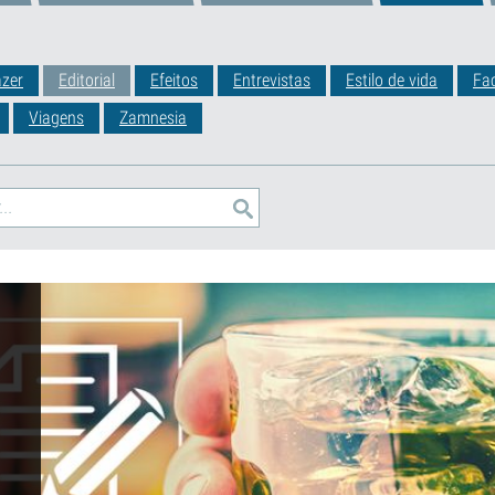
zer
Editorial
Efeitos
Entrevistas
Estilo de vida
Fa
Viagens
Zamnesia