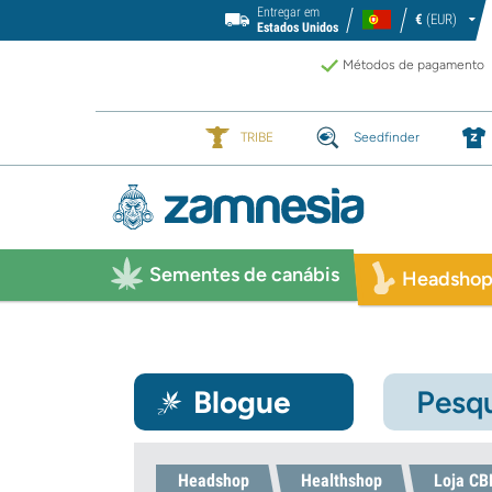
Entregar em
€
(EUR)
Estados Unidos
Métodos de pagamento
TRIBE
Seedfinder
Sementes de canábis
Headsho
Blogue
Pesqu
Headshop
Healthshop
Loja CB