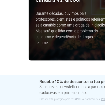
Durante décadas, ouvimos pais,
professores, cientistas e políticos referire
se à canábis como uma droga de iniciação
Mas será que lidar com o problema do
consumo e dependência de drogas se
resume...
Recebe 10% de desconto na tua p
Subscreve a newsletter e fica a par das
exclusivas em primeira mão.
Este site está protegido pelo reCAPTCHA e aplicam-se a
Pol