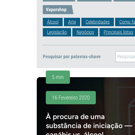
Vaporshop
Álcool
Arte
Celebridades
Como fa
Legislação
Negócios
Principais listas
Pesquisar por palavras-chave
5 min
16 Fevereiro 2020
À procura de uma
substância de iniciação —
canábis vs. álcool