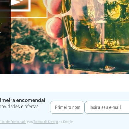
m-
.
rimeira encomenda!
 novidades e ofertas
ítica de Privacidade
e os
Termos de Serviço
da Google.