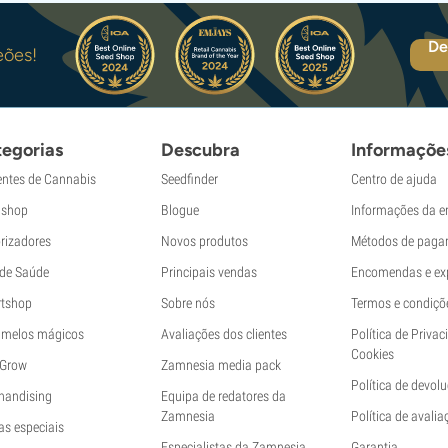
De
eões!
egorias
Descubra
Informaçõe
ntes de Cannabis
Seedfinder
Centro de ajuda
shop
Blogue
Informações da 
rizadores
Novos produtos
Métodos de paga
 de Saúde
Principais vendas
Encomendas e ex
tshop
Sobre nós
Termos e condiçõ
melos mágicos
Avaliações dos clientes
Política de Privac
Cookies
 Grow
Zamnesia media pack
Política de devol
handising
Equipa de redatores da
Zamnesia
Política de avalia
as especiais
Especialistas da Zamnesia
Garantia