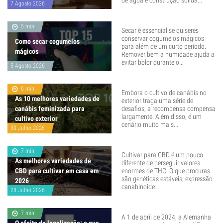
de água e construção sólida...
7 Agosto 2026
5 min
Secar é essencial se quiseres
conservar cogumelos mágicos
Como secar cogumelos
para além de um curto período.
mágicos
Remover bem a humidade ajuda a
evitar bolor durante o...
5 Agosto 2026
6 min
Embora o cultivo de canábis no
As 10 melhores variedades de
exterior traga uma série de
canábis feminizada para
desafios, a recompensa compensa
largamente. Além disso, é um
cultivo exterior
cenário muito mais...
30 Julho 2026
7 min
Cultivar para CBD é um pouco
As melhores variedades de
diferente de perseguir valores
CBD para cultivar em casa em
enormes de THC. O que procuras
são genéticas estáveis, expressão
2026
canabinoide...
28 Julho 2026
7 min
A 1 de abril de 2024, a Alemanha