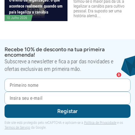
O efeito da legalização: o que
tornou-se o maior país da UE a
acontece realmente quando um
legalizar a canábis para cultivo
pessoal. Era suposto ser uma
país legaliza a canábis
história alemã....
10 Julho 2026
Recebe 10% de desconto na tua primeira
encomenda!
Subscreve a newsletter e fica a par das novidades e
ofertas exclusivas em primeira mão.
Registar
Este site está protegido pelo reCAPTCHA e aplicam-se a
Política de Privacidade
e os
Termos de Serviço
da Google.