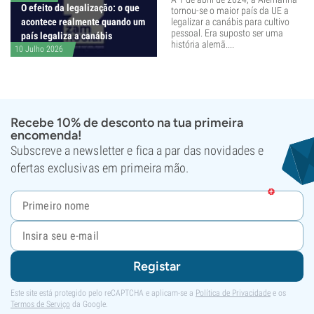
O efeito da legalização: o que
tornou-se o maior país da UE a
acontece realmente quando um
legalizar a canábis para cultivo
pessoal. Era suposto ser uma
país legaliza a canábis
história alemã....
10 Julho 2026
Recebe 10% de desconto na tua primeira
encomenda!
Subscreve a newsletter e fica a par das novidades e
ofertas exclusivas em primeira mão.
Registar
Este site está protegido pelo reCAPTCHA e aplicam-se a
Política de Privacidade
e os
Termos de Serviço
da Google.