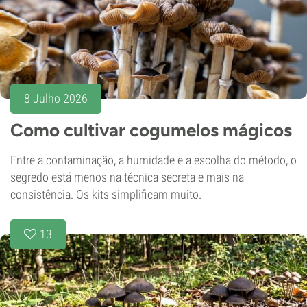
8 Julho 2026
Como cultivar cogumelos mágicos
Entre a contaminação, a humidade e a escolha do método, o
segredo está menos na técnica secreta e mais na
consistência. Os kits simplificam muito.
13