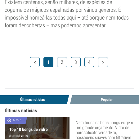
Existem centenas, senão milhares, de espécies de
cogumelos mágicos espalhadas por vários géneros. É
impossível nomeá-las todas aqui – até porque nem todas
foram descobertas – mas podemos apresentar...
<
1
2
3
4
>
Últimas notícias
Popular
Últimas notícias
6 min
Nem todos os bons bongs exigem
um grande orçamento. Vidro de
Top 10 bongs de vidro
borossilicato verdadeiro,
acessíveis
passagens suaves com filtragem