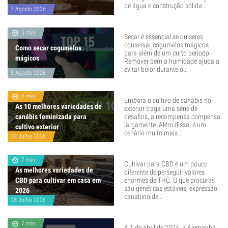
de água e construção sólida...
7 Agosto 2026
5 min
Secar é essencial se quiseres
conservar cogumelos mágicos
Como secar cogumelos
para além de um curto período.
mágicos
Remover bem a humidade ajuda a
evitar bolor durante o...
5 Agosto 2026
6 min
Embora o cultivo de canábis no
As 10 melhores variedades de
exterior traga uma série de
canábis feminizada para
desafios, a recompensa compensa
largamente. Além disso, é um
cultivo exterior
cenário muito mais...
30 Julho 2026
7 min
Cultivar para CBD é um pouco
As melhores variedades de
diferente de perseguir valores
CBD para cultivar em casa em
enormes de THC. O que procuras
são genéticas estáveis, expressão
2026
canabinoide...
28 Julho 2026
7 min
A 1 de abril de 2024, a Alemanha