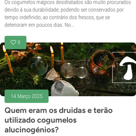
Os cogumelos mágicos desidratados são muito procurados
devido à sua durabilidade, podendo ser conservados por
tempo indefinido, ao contrário dos frescos, que se
deterioram em poucos dias. No...
9
14 Março 2025
Quem eram os druidas e terão
utilizado cogumelos
alucinogénios?