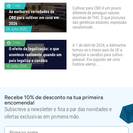
7 min
Cultivar para CBD é um pouco
As melhores variedades de
diferente de perseguir valores
CBD para cultivar em casa em
enormes de THC. O que procuras
são genéticas estáveis, expressão
2026
canabinoide...
28 Julho 2026
7 min
A 1 de abril de 2024, a Alemanha
O efeito da legalização: o que
tornou-se o maior país da UE a
acontece realmente quando um
legalizar a canábis para cultivo
pessoal. Era suposto ser uma
país legaliza a canábis
história alemã....
10 Julho 2026
Recebe 10% de desconto na tua primeira
encomenda!
Subscreve a newsletter e fica a par das novidades e
ofertas exclusivas em primeira mão.