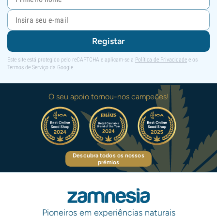
Registar
Este site está protegido pelo reCAPTCHA e aplicam-se a
Política de Privacidade
e os
Termos de Serviço
da Google.
O seu apoio tornou-nos campeões!
Descubra todos os nossos
prémios
Pioneiros em experiências naturais