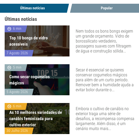
Últimas notícias
Popular
Últimas notícias
6 min
Nem todos os bons bongs exigem
um grande orçamento. Vidro de
Top 10 bongs de vidro
borossilicato verdadeiro,
acessíveis
passagens suaves com filtragem
de água e construção sólida...
7 Agosto 2026
5 min
Secar é essencial se quiseres
conservar cogumelos mágicos
Como secar cogumelos
para além de um curto período.
mágicos
Remover bem a humidade ajuda a
evitar bolor durante o...
5 Agosto 2026
6 min
Embora o cultivo de canábis no
As 10 melhores variedades de
exterior traga uma série de
canábis feminizada para
desafios, a recompensa compensa
largamente. Além disso, é um
cultivo exterior
cenário muito mais...
30 Julho 2026