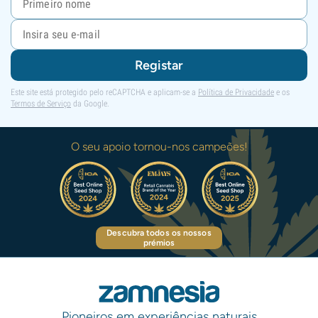
Registar
Este site está protegido pelo reCAPTCHA e aplicam-se a
Política de Privacidade
e os
Termos de Serviço
da Google.
O seu apoio tornou-nos campeões!
Descubra todos os nossos
prémios
Pioneiros em experiências naturais