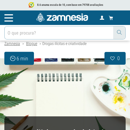
8.6 anuma escala de 10, com base em 79708 avaliações
Zamnesia
Blogue
Drogas ilícitas e criatividade
>
>
0
6 min