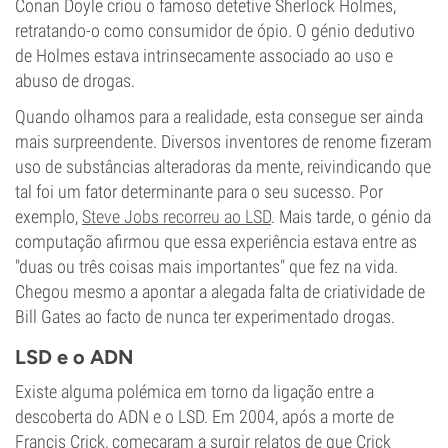
Conan Doyle criou o famoso detetive Sherlock Holmes,
retratando-o como consumidor de ópio. O génio dedutivo
de Holmes estava intrinsecamente associado ao uso e
abuso de drogas.
Quando olhamos para a realidade, esta consegue ser ainda
mais surpreendente. Diversos inventores de renome fizeram
uso de substâncias alteradoras da mente, reivindicando que
tal foi um fator determinante para o seu sucesso. Por
exemplo,
Steve Jobs recorreu ao LSD
. Mais tarde, o génio da
computação afirmou que essa experiência estava entre as
"duas ou três coisas mais importantes" que fez na vida.
Chegou mesmo a apontar a alegada falta de criatividade de
Bill Gates ao facto de nunca ter experimentado drogas.
LSD e o ADN
Existe alguma polémica em torno da ligação entre a
descoberta do ADN e o LSD. Em 2004, após a morte de
Francis Crick, começaram a surgir relatos de que Crick