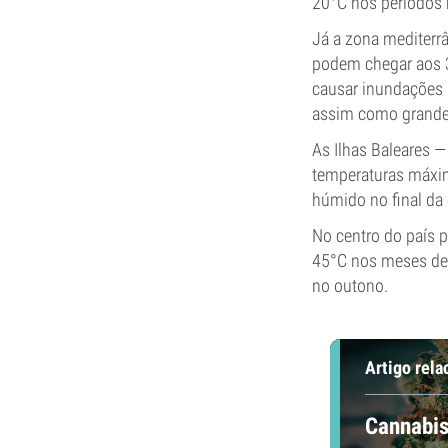
20°C nos períodos 
Já a zona mediterrâ
podem chegar aos 3
causar inundações s
assim como grande 
As Ilhas Baleares 
temperaturas máxim
húmido no final da
No centro do país 
45°C nos meses de v
no outono.
Artigo rela
Cannabis