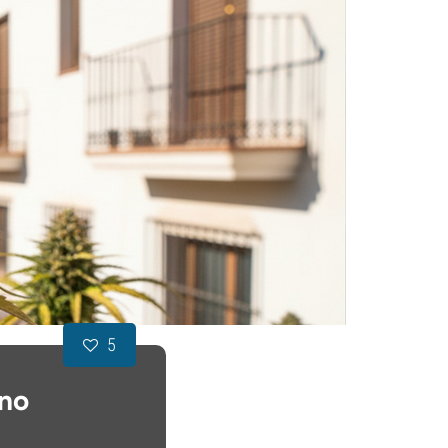
5
 no