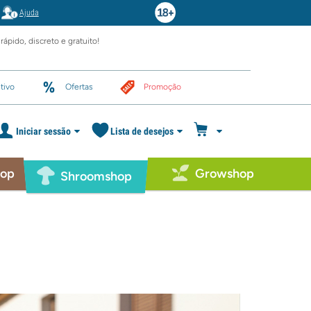
Ajuda
rápido, discreto e gratuito!
tivo
Ofertas
Promoção
Iniciar sessão
Lista de desejos
hop
Growshop
Shroomshop