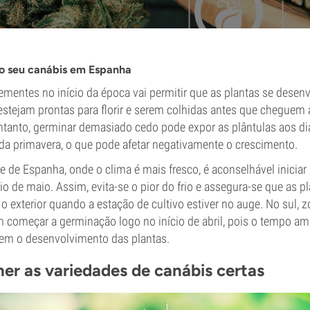
o seu canábis em Espanha
ementes no início da época vai permitir que as plantas se dese
 estejam prontas para florir e serem colhidas antes que cheguem 
ntanto, germinar demasiado cedo pode expor as plântulas aos dia
io da primavera, o que pode afetar negativamente o crescimento.
e de Espanha, onde o clima é mais fresco, é aconselhável inicia
ício de maio. Assim, evita-se o pior do frio e assegura-se que as 
a o exterior quando a estação de cultivo estiver no auge. No sul, 
m começar a germinação logo no início de abril, pois o tempo am
em o desenvolvimento das plantas.
er as variedades de canábis certas