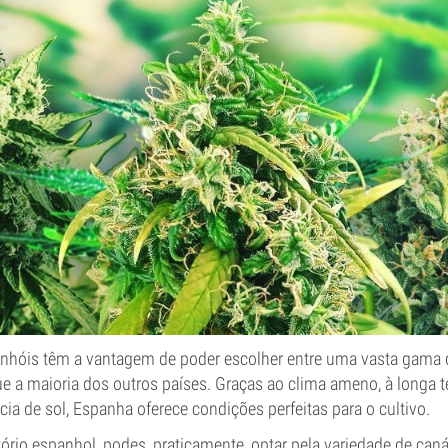
nhóis têm a vantagem de poder escolher entre uma vasta gama 
ue a maioria dos outros países. Graças ao clima ameno, à longa
cia de sol, Espanha oferece condições perfeitas para o cultivo.
itório espanhol, podes, praticamente, optar pela variedade de caná