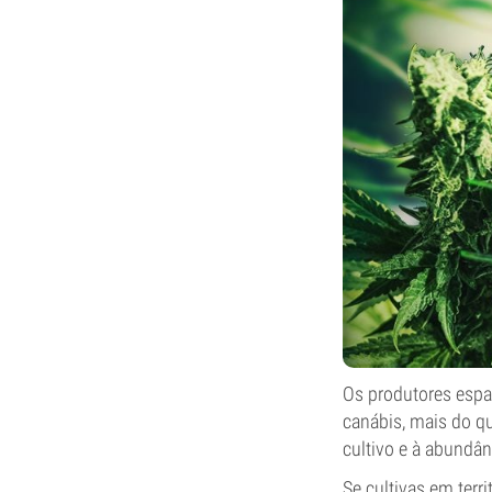
Os produtores espa
canábis, mais do q
cultivo e à abundân
Se cultivas em terr