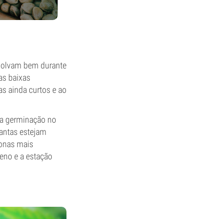
nvolvam bem durante
as baixas
s ainda curtos e ao
r a germinação no
plantas estejam
zonas mais
eno e a estação