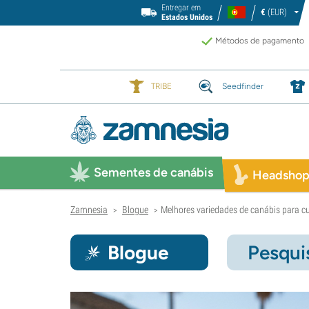
Entregar em
€
(EUR)
Estados Unidos
Métodos de pagamento
TRIBE
Seedfinder
Sementes de canábis
Headsho
Zamnesia
Blogue
Melhores variedades de canábis para cu
>
>
Blogue
Pesqui