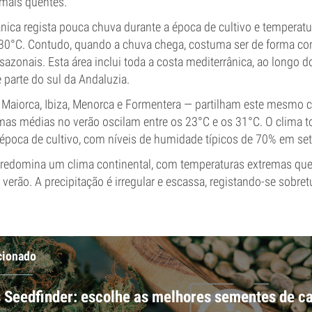
mais quentes.
nica regista pouca chuva durante a época de cultivo e temperat
0°C. Contudo, quando a chuva chega, costuma ser de forma co
azonais. Esta área inclui toda a costa mediterrânica, ao longo do
parte do sul da Andaluzia.
— Maiorca, Ibiza, Menorca e Formentera — partilham este mesmo c
as médias no verão oscilam entre os 23°C e os 31°C. O clima t
 época de cultivo, com níveis de humidade típicos de 70% em se
predomina um clima continental, com temperaturas extremas que
erão. A precipitação é irregular e escassa, registando-se sobre
cionado
 Seedfinder: escolhe as melhores sementes de c