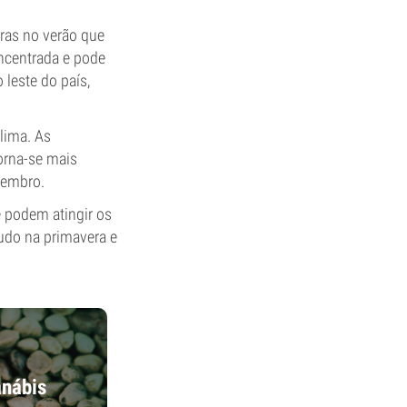
uras no verão que
ncentrada e pode
 leste do país,
lima. As
orna-se mais
tembro.
 podem atingir os
tudo na primavera e
anábis