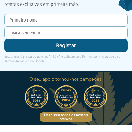
ofertas exclusivas em primeira mão.
Registar
Este site está protegido pelo reCAPTCHA e aplicam-se a
Política de Privacidade
e os
Termos de Serviço
da Google.
O seu apoio tornou-nos campeões!
Descubra todos os nossos
prémios