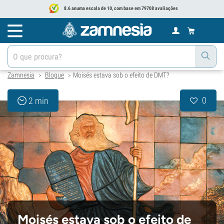
8.6 anuma escala de 10, com base em 79708 avaliações
Zamnesia
Blogue
Moisés estava sob o efeito de DMT?
>
>
0
2 min
Moisés estava sob o efeito de