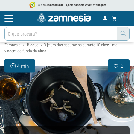
8.6 anuma escala de 10, com base em 79708 avaliações
Zamnesia
Blogue
O jejum dos cogumelos durante 10 dias: Uma
>
>
viagem ao fundo da alma
2
4 min