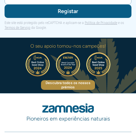
Registar
Este site está protegido pelo reCAPTCHA e aplicam-se a
Política de Privacidade
e os
Termos de Serviço
da Google.
O seu apoio tornou-nos campeões!
Descubra todos os nossos
prémios
Pioneiros em experiências naturais