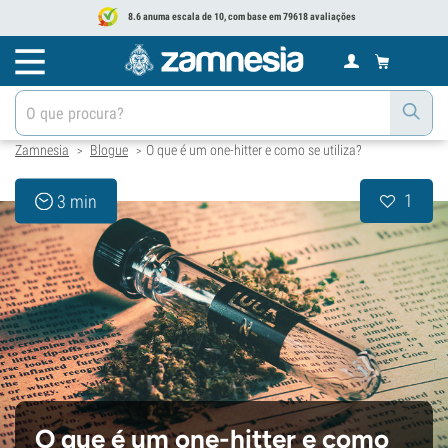
8.6 anuma escala de 10, com base em 79618 avaliações
Zamnesia
Blogue
O que é um one-hitter e como se utiliza?
>
>
1
3 min
O que é um one-hitter e como