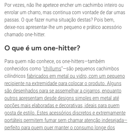
Por vezes, não lhe apetece encher um cachimbo inteiro ou
enrolar um charro, mas continua com vontade de dar umas
passas. O que fazer numa situação destas? Pois bem,
deixe-nos apresentar-lhe um pequeno e prático acessório
chamado one-hitter.
O que é um one-hitter?
Para quem não conhece, os one-hitters—também
conhecidos como "
chillums
"—são pequenos cachimbos
cilíndricos
fabricados em metal ou vidro, com um pequeno
recipiente na extremidade para colocar o produto. Alguns
são desenhados para se assemelhar a cigarros, enquanto
outros apresentam desde designs simples em metal até
opções mais elaboradas e decorativas, ideais para quem
gosta de estilo. Estes acessórios discretos e extremamente
portáteis permitem fumar sem chamar atenção indesejada—
perfeito para quem quer manter o consumo longe dos