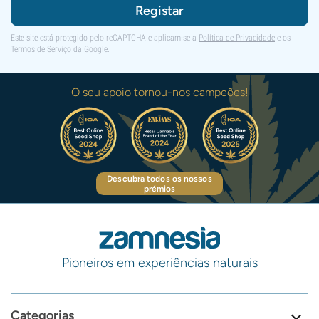
Registar
Este site está protegido pelo reCAPTCHA e aplicam-se a
Política de Privacidade
e os
Termos de Serviço
da Google.
O seu apoio tornou-nos campeões!
Descubra todos os nossos
prémios
Pioneiros em experiências naturais
Categorias