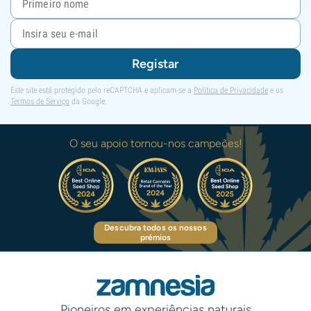
Registar
Este site está protegido pelo reCAPTCHA e aplicam-se a
Política de Privacidade
e os
Termos de Serviço
da Google.
O seu apoio tornou-nos campeões!
Descubra todos os nossos
prémios
Pioneiros em experiências naturais