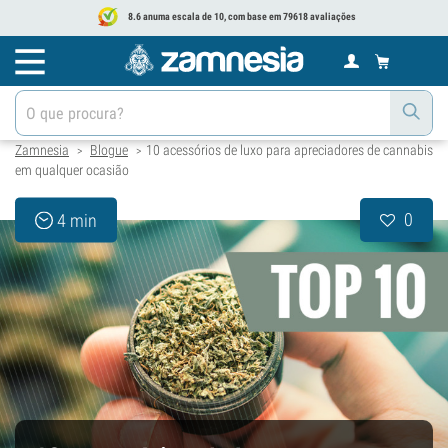
8.6 anuma escala de 10, com base em 79618 avaliações
Zamnesia
Blogue
10 acessórios de luxo para apreciadores de cannabis
>
>
em qualquer ocasião
0
4 min