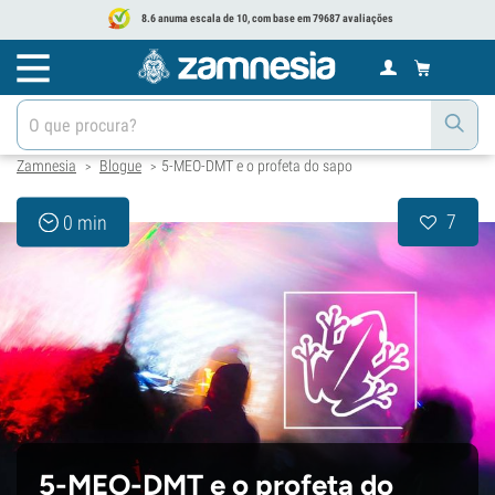
8.6 anuma escala de 10, com base em 79687 avaliações
Zamnesia
Blogue
5-MEO-DMT e o profeta do sapo
>
>
7
0 min
5-MEO-DMT e o profeta do