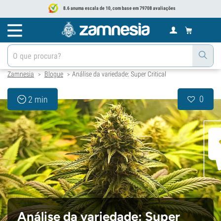
8.6 anuma escala de 10, com base em 79708 avaliações
Zamnesia
Blogue
Análise da variedade: Super Critical
>
>
0
2 min
Análise da variedade: Super