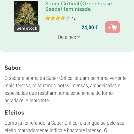
Super Critical (Greenhouse
Seeds) feminizada
42
Pais
24,
00
€
Sem stock
Big Bud x Skunk x White Widow
Genética
Detalhes
70% Índica /
30% Sativa
Tempo de floração
8-9 semanas
THC
19%
Sabor
CBD
0-1%
O sabor e aroma da Super Critical situam-se numa vertente
Tipo de floração
mais terrosa, misturando notas intensas, amadeiradas e
Período de luz
especiadas que resultam numa experiência de fumo
agradável e marcante.
Efeitos
Como já foi referido, a Super Critical distingue-se pelo seu
efeito marcadamente indica e bastante intenso. O