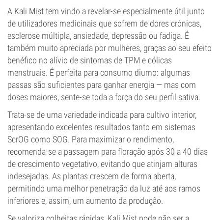
Elevado
A Kali Mist tem vindo a revelar-se especialmente útil junto
CBD
de utilizadores medicinais que sofrem de dores crónicas,
Baixo
esclerose múltipla, ansiedade, depressão ou fadiga. É
Tipo de floração
também muito apreciada por mulheres, graças ao seu efeito
Período de luz
benéfico no alívio de sintomas de TPM e cólicas
menstruais. É perfeita para consumo diurno: algumas
passas são suficientes para ganhar energia — mas com
doses maiores, sente-se toda a força do seu perfil sativa.
Trata-se de uma variedade indicada para cultivo interior,
apresentando excelentes resultados tanto em sistemas
ScrOG como SOG. Para maximizar o rendimento,
recomenda-se a passagem para floração após 30 a 40 dias
de crescimento vegetativo, evitando que atinjam alturas
indesejadas. As plantas crescem de forma aberta,
permitindo uma melhor penetração da luz até aos ramos
inferiores e, assim, um aumento da produção.
Se valoriza colheitas rápidas, Kali Mist pode não ser a