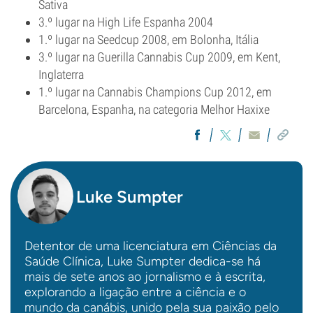
Sativa
3.º lugar na High Life Espanha 2004
1.º lugar na Seedcup 2008, em Bolonha, Itália
3.º lugar na Guerilla Cannabis Cup 2009, em Kent,
Inglaterra
1.º lugar na Cannabis Champions Cup 2012, em
Barcelona, Espanha, na categoria Melhor Haxixe
Luke Sumpter
Detentor de uma licenciatura em Ciências da
Saúde Clínica, Luke Sumpter dedica-se há
mais de sete anos ao jornalismo e à escrita,
explorando a ligação entre a ciência e o
mundo da canábis, unido pela sua paixão pelo