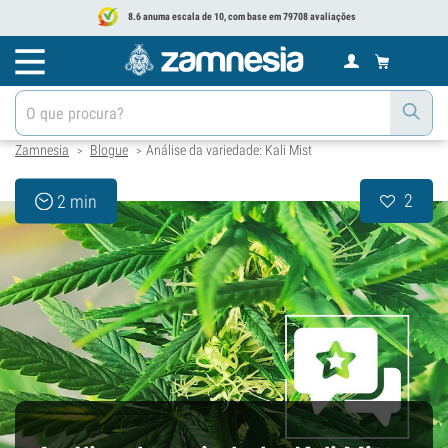
8.6 anuma escala de 10, com base em 79708 avaliações
Zamnesia
Blogue
Análise da variedade: Kali Mist
>
>
2
2 min