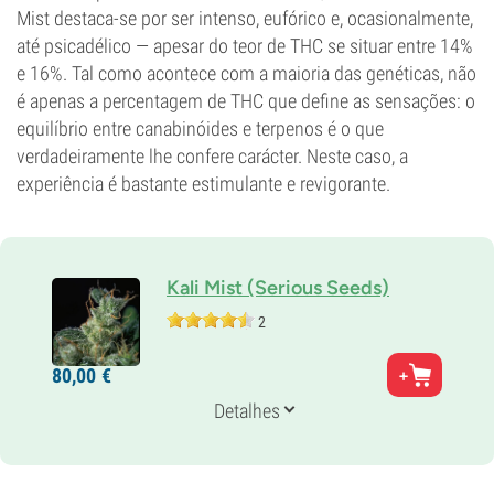
Mist destaca-se por ser intenso, eufórico e, ocasionalmente,
até psicadélico — apesar do teor de THC se situar entre 14%
e 16%. Tal como acontece com a maioria das genéticas, não
é apenas a percentagem de THC que define as sensações: o
equilíbrio entre canabinóides e terpenos é o que
verdadeiramente lhe confere carácter. Neste caso, a
experiência é bastante estimulante e revigorante.
Kali Mist (Serious Seeds)
2
Pais
80,
00
€
Kali Mist
Genética
Detalhes
Sativa
Tempo de floração
10-11 semanas
THC